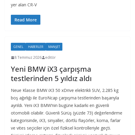
yer alan CR-V
Read More
GENEL
HABERLER
MANŞET
8 Temmuz 2026
editör
Yeni BMW iX3 çarpışma
testlerinden 5 yıldız aldı
Neue Klasse BMW iX3 50 xDrive elektrikli SUV, 2.285 kg
boş ağırlığı ile EuroNcap çarpışma testlerinden başarıyla
ayrıldı. Yeni iX3 BMW’nin bugüne kadarki en güvenli
otomobili olabilir. Güvenli Sürüş (yüzde 73) değerlendirme
kategorisinde, iX3, sinyaller, dörtlü flaşörler, korna, farlar
ve vites seçiciler için özel fiziksel kontrolleriyle geçti.