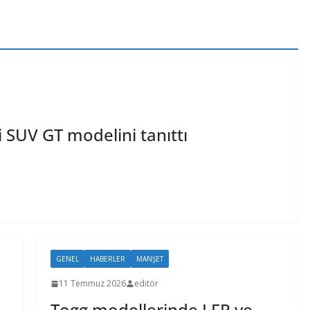
i SUV GT modelini tanıttı
GENEL
HABERLER
MANŞET
11 Temmuz 2026
editör
Togg modellerinde LFP ve