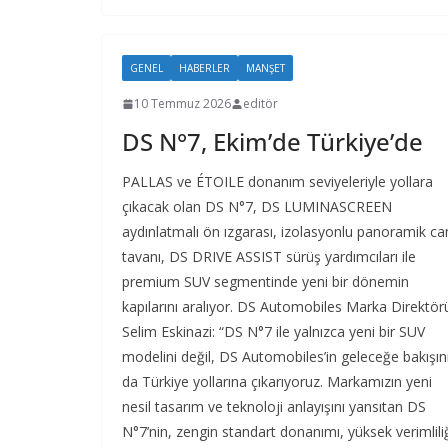
GENEL
HABERLER
MANŞET
10 Temmuz 2026
editör
DS N°7, Ekim’de Türkiye’de
PALLAS ve ÉTOILE donanım seviyeleriyle yollara
çıkacak olan DS N°7, DS LUMINASCREEN
aydınlatmalı ön ızgarası, izolasyonlu panoramik c
tavanı, DS DRIVE ASSIST sürüş yardımcıları ile
premium SUV segmentinde yeni bir dönemin
kapılarını aralıyor. DS Automobiles Marka Direktör
Selim Eskinazi: “DS N°7 ile yalnızca yeni bir SUV
modelini değil, DS Automobiles’in geleceğe bakışın
da Türkiye yollarına çıkarıyoruz. Markamızın yeni
nesil tasarım ve teknoloji anlayışını yansıtan DS
N°7’nin, zengin standart donanımı, yüksek verimlili