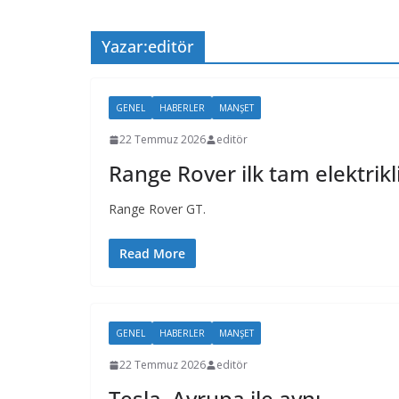
Yazar:
editör
GENEL
HABERLER
MANŞET
22 Temmuz 2026
editör
Range Rover ilk tam elektrikl
Range Rover GT.
Read More
GENEL
HABERLER
MANŞET
22 Temmuz 2026
editör
Tesla, Avrupa ile aynı