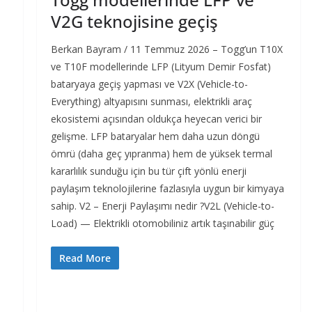
V2G teknojisine geçiş
Berkan Bayram / 11 Temmuz 2026 – Togg’un T10X
ve T10F modellerinde LFP (Lityum Demir Fosfat)
bataryaya geçiş yapması ve V2X (Vehicle-to-
Everything) altyapısını sunması, elektrikli araç
ekosistemi açısından oldukça heyecan verici bir
gelişme. LFP bataryalar hem daha uzun döngü
ömrü (daha geç yıpranma) hem de yüksek termal
kararlılık sunduğu için bu tür çift yönlü enerji
paylaşım teknolojilerine fazlasıyla uygun bir kimyaya
sahip. V2 – Enerji Paylaşımı nedir ?V2L (Vehicle-to-
Load) — Elektrikli otomobiliniz artık taşınabilir güç
Read More