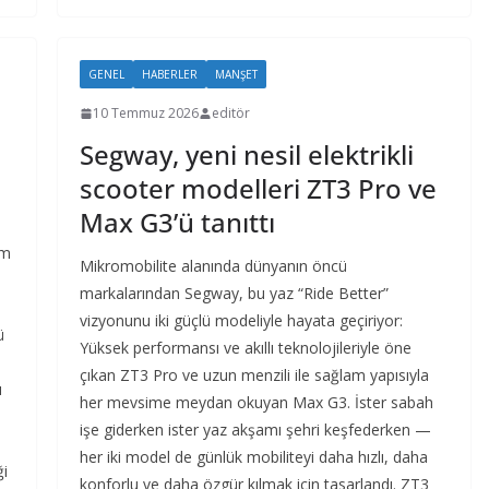
GENEL
HABERLER
MANŞET
10 Temmuz 2026
editör
Segway, yeni nesil elektrikli
scooter modelleri ZT3 Pro ve
Max G3’ü tanıttı
am
Mikromobilite alanında dünyanın öncü
markalarından Segway, bu yaz “Ride Better”
vizyonunu iki güçlü modeliyle hayata geçiriyor:
ü
Yüksek performansı ve akıllı teknolojileriyle öne
çıkan ZT3 Pro ve uzun menzili ile sağlam yapısıyla
ı
her mevsime meydan okuyan Max G3. İster sabah
işe giderken ister yaz akşamı şehri keşfederken —
her iki model de günlük mobiliteyi daha hızlı, daha
ği
konforlu ve daha özgür kılmak için tasarlandı. ZT3