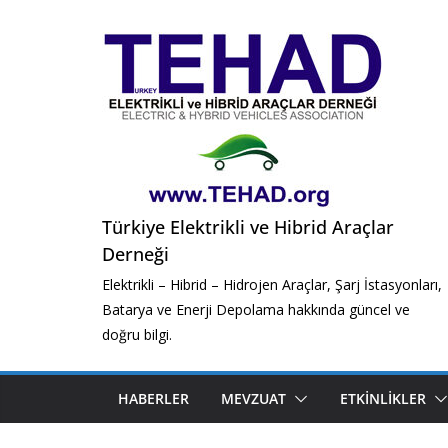
Skip
to
content
Türkiye Elektrikli ve Hibrid Araçlar
Derneği
Elektrikli – Hibrid – Hidrojen Araçlar, Şarj İstasyonları,
Batarya ve Enerji Depolama hakkında güncel ve
doğru bilgi.
HABERLER
MEVZUAT
ETKINLIKLER