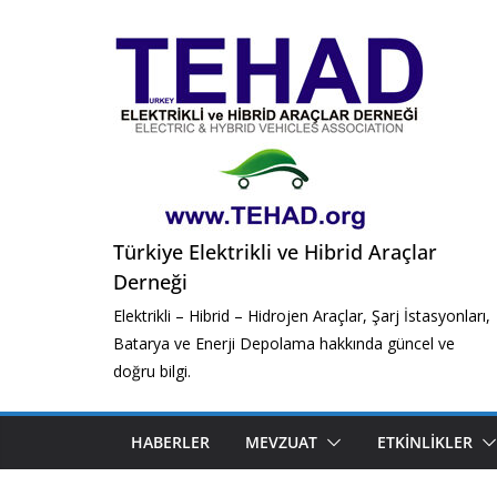
Skip
to
content
Türkiye Elektrikli ve Hibrid Araçlar
Derneği
Elektrikli – Hibrid – Hidrojen Araçlar, Şarj İstasyonları,
Batarya ve Enerji Depolama hakkında güncel ve
doğru bilgi.
HABERLER
MEVZUAT
ETKINLIKLER