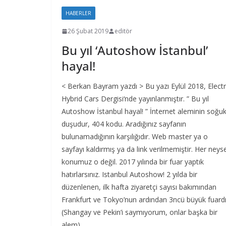
HABERLER
26 Şubat 2019
editör
Bu yıl ‘Autoshow İstanbul’
hayal!
< Berkan Bayram yazdı > Bu yazı Eylül 2018, Electr
Hybrid Cars Dergisi‘nde yayınlanmıştır. ” Bu yıl
Autoshow İstanbul hayal! ” İnternet aleminin soğu
duşudur, 404 kodu. Aradığınız sayfanın
bulunamadığının karşılığıdır. Web master ya o
sayfayı kaldırmış ya da link verilmemiştir. Her neys
konumuz o değil. 2017 yılında bir fuar yaptık
hatırlarsınız. Istanbul Autoshow! 2 yılda bir
düzenlenen, ilk hafta ziyaretçi sayısı bakımından
Frankfurt ve Tokyo’nun ardından 3ncü büyük fuardı
(Shangay ve Pekin’i saymıyorum, onlar başka bir
alem)