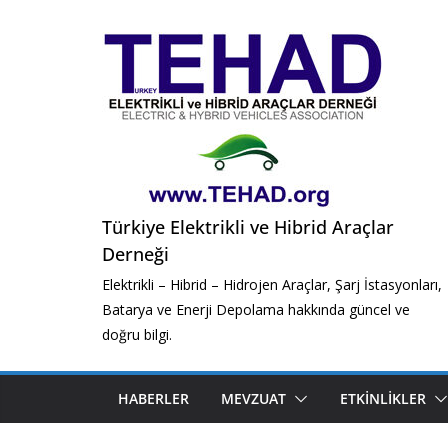
Skip
to
content
Türkiye Elektrikli ve Hibrid Araçlar
Derneği
Elektrikli – Hibrid – Hidrojen Araçlar, Şarj İstasyonları,
Batarya ve Enerji Depolama hakkında güncel ve
doğru bilgi.
HABERLER
MEVZUAT
ETKINLIKLER