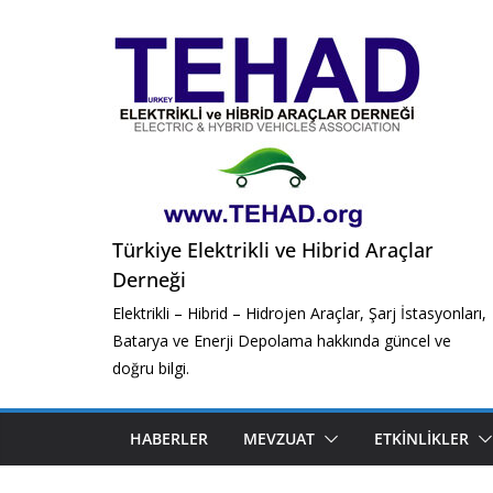
Skip
to
content
Türkiye Elektrikli ve Hibrid Araçlar
Derneği
Elektrikli – Hibrid – Hidrojen Araçlar, Şarj İstasyonları,
Batarya ve Enerji Depolama hakkında güncel ve
doğru bilgi.
HABERLER
MEVZUAT
ETKINLIKLER