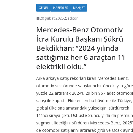
GENEL
HABERLER
MANŞET
20 Şubat 2025
editör
Mercedes-Benz Otomotiv
İcra Kurulu Başkanı Şükrü
Bekdikhan: “2024 yılında
sattığımız her 6 araçtan 1’i
elektrikli oldu.”
Arka arkaya satış rekorları kıran Mercedes-Benz,
otomotiv sektöründe satışlarını bir önceki yıla göre
yüzde 22 artırarak 2024’ü 29 bin 967 adet otomobi
satışı ile kapattı. Elde edilen bu büyüme ile Türkiye,
global ülke sıralamasındaki yükselişini sürdürerek
11’inci sıraya çıktı. Üst üste 3’üncü yılda da premiu
segment liderliğini sürdüren Mercedes-Benz, 2025
de otomobil satışlarını artırarak girdi ve Ocak ayın