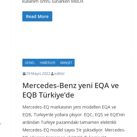
kullanım ömrü sunarken MBUX
Read More
GENEL
HABERLER
MANŞET
29 Mayıs 2022
editör
Mercedes-Benz yeni EQA ve
EQB Türkiye’de
t
Mercedes-EQ markasının yeni modelleri EQA ve
EQB, Türkiye’de yollara çıkıyor. EQC, EQS ve EQE’nin
,
ardından Türkiye pazarındaki tamamen elektrikli
Mercedes-EQ model sayısı 5’e yükseliyor. Mercedes-