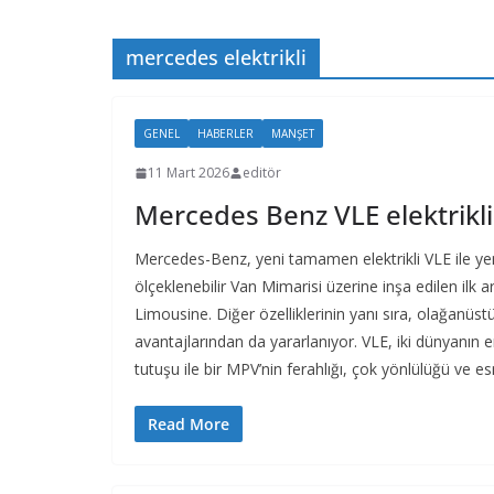
mercedes elektrikli
GENEL
HABERLER
MANŞET
11 Mart 2026
editör
Mercedes Benz VLE elektrikli 
Mercedes-Benz, yeni tamamen elektrikli VLE ile yeni 
ölçeklenebilir Van Mimarisi üzerine inşa edilen il
Limousine. Diğer özelliklerinin yanı sıra, olağanüs
avantajlarından da yararlanıyor. VLE, iki dünyanın en 
tutuşu ile bir MPV’nin ferahlığı, çok yönlülüğü ve esn
Read More