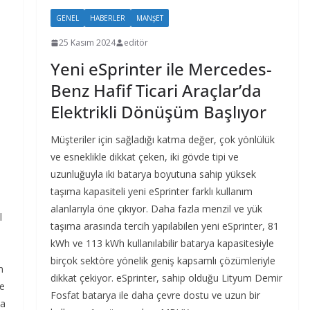
GENEL
HABERLER
MANŞET
25 Kasım 2024
editör
Yeni eSprinter ile Mercedes-
Benz Hafif Ticari Araçlar’da
Elektrikli Dönüşüm Başlıyor
Müşteriler için sağladığı katma değer, çok yönlülük
ve esneklikle dikkat çeken, iki gövde tipi ve
uzunluğuyla iki batarya boyutuna sahip yüksek
taşıma kapasiteli yeni eSprinter farklı kullanım
alanlarıyla öne çıkıyor. Daha fazla menzil ve yük
l
taşıma arasında tercih yapılabilen yeni eSprinter, 81
kWh ve 113 kWh kullanılabilir batarya kapasitesiyle
birçok sektöre yönelik geniş kapsamlı çözümleriyle
m
dikkat çekiyor. eSprinter, sahip olduğu Lityum Demir
’e
Fosfat batarya ile daha çevre dostu ve uzun bir
da