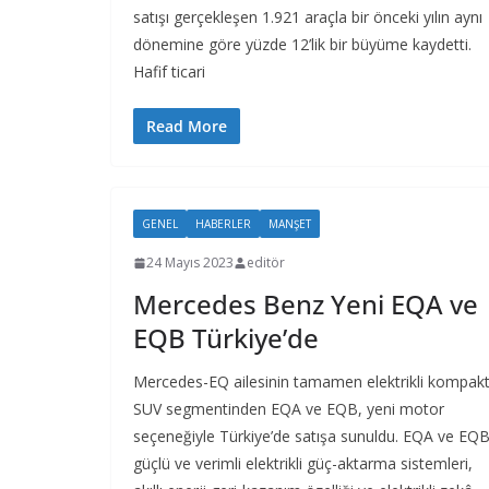
satışı gerçekleşen 1.921 araçla bir önceki yılın aynı
dönemine göre yüzde 12’lik bir büyüme kaydetti.
Hafif ticari
Read More
GENEL
HABERLER
MANŞET
24 Mayıs 2023
editör
Mercedes Benz Yeni EQA ve
EQB Türkiye’de
Mercedes-EQ ailesinin tamamen elektrikli kompak
SUV segmentinden EQA ve EQB, yeni motor
seçeneğiyle Türkiye’de satışa sunuldu. EQA ve EQB
güçlü ve verimli elektrikli güç-aktarma sistemleri,