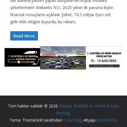
her alanına yatırım yapan dünyanın en büyük mobilite
şirketlerinden Stellantis N.V., 2025 yılının ilk yarısına ilişkin
finansal sonuçlarını açıkladı. Şirket, 74,3 milyar Euro net
gelir elde ettiğini duyurdu; bu rakam,
Read More
Tüm hakları saklıdır © 2026
Türkiye Elektrikli ve Hibrid Araçlar
Derneği
.
Tema: ThemeGrill tarafından
ColorMag
. Altyapı
WordPress
.