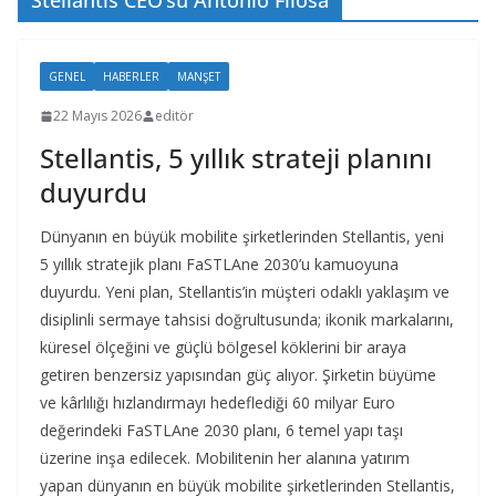
Stellantis CEO’su Antonio Filosa
GENEL
HABERLER
MANŞET
22 Mayıs 2026
editör
Stellantis, 5 yıllık strateji planını
duyurdu
Dünyanın en büyük mobilite şirketlerinden Stellantis, yeni
5 yıllık stratejik planı FaSTLAne 2030’u kamuoyuna
duyurdu. Yeni plan, Stellantis’in müşteri odaklı yaklaşım ve
disiplinli sermaye tahsisi doğrultusunda; ikonik markalarını,
küresel ölçeğini ve güçlü bölgesel köklerini bir araya
getiren benzersiz yapısından güç alıyor. Şirketin büyüme
ve kârlılığı hızlandırmayı hedeflediği 60 milyar Euro
değerindeki FaSTLAne 2030 planı, 6 temel yapı taşı
üzerine inşa edilecek. Mobilitenin her alanına yatırım
yapan dünyanın en büyük mobilite şirketlerinden Stellantis,