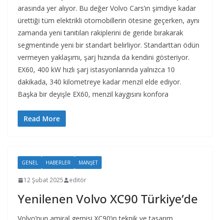
arasında yer alıyor. Bu değer Volvo Cars’ın şimdiye kadar
ürettiği tüm elektrikli otomobillerin ötesine geçerken, aynı
zamanda yeni tanıtılan rakiplerini de geride bırakarak
segmentinde yeni bir standart belirliyor. Standarttan ödün
vermeyen yaklaşımı, şarj hızında da kendini gösteriyor.
EX60, 400 kW hızlı şarj istasyonlarında yalnızca 10
dakikada, 340 kilometreye kadar menzil elde ediyor.
Başka bir deyişle EX60, menzil kaygısını konfora
Read More
GENEL
HABERLER
MANŞET
12 Şubat 2025
editör
Yenilenen Volvo XC90 Türkiye’de
Volvo’nun amiral gemisi XC90’ın teknik ve tasarım