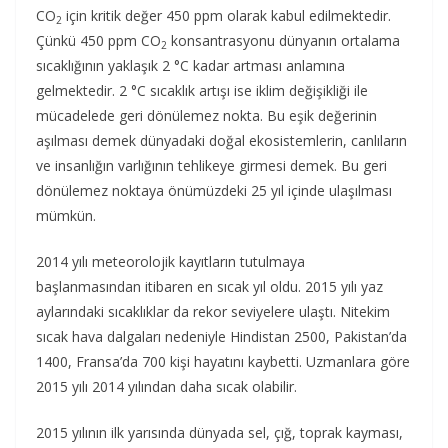
CO
için kritik değer 450 ppm olarak kabul edilmektedir.
2
Çünkü 450 ppm CO
konsantrasyonu dünyanın ortalama
2
sıcaklığının yaklaşık 2 °C kadar artması anlamına
gelmektedir. 2 °C sıcaklık artışı ise iklim değişikliği ile
mücadelede geri dönülemez nokta. Bu eşik değerinin
aşılması demek dünyadaki doğal ekosistemlerin, canlıların
ve insanlığın varlığının tehlikeye girmesi demek. Bu geri
dönülemez noktaya önümüzdeki 25 yıl içinde ulaşılması
mümkün.
2014 yılı meteorolojik kayıtların tutulmaya
başlanmasından itibaren en sıcak yıl oldu. 2015 yılı yaz
aylarındaki sıcaklıklar da rekor seviyelere ulaştı. Nitekim
sıcak hava dalgaları nedeniyle Hindistan 2500, Pakistan’da
1400, Fransa’da 700 kişi hayatını kaybetti. Uzmanlara göre
2015 yılı 2014 yılından daha sıcak olabilir.
2015 yılının ilk yarısında dünyada sel, çığ, toprak kayması,