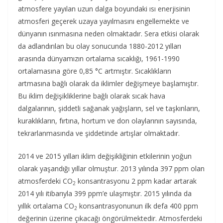
atmosfere yayılan uzun dalga boyundaki ısı enerjisinin
atmosferi geçerek uzaya yayılmasını engellemekte ve
dünyanın ısınmasına neden olmaktadır. Sera etkisi olarak
da adlandırılan bu olay sonucunda 1880-2012 yılları
arasında dünyamızın ortalama sıcaklığı, 1961-1990
ortalamasına göre 0,85 °C artmıştır. Sıcaklıkların
artmasına bağlı olarak da iklimler değişmeye başlamıştır.
Bu iklim değişikliklerine bağlı olarak sıcak hava
dalgalarının, şiddetli sağanak yağışların, sel ve taşkınların,
kuraklıkların, fırtına, hortum ve don olaylarının sayısında,
tekrarlanmasında ve şiddetinde artışlar olmaktadır.
2014 ve 2015 yılları iklim değişikliğinin etkilerinin yoğun
olarak yaşandığı yıllar olmuştur. 2013 yılında 397 ppm olan
atmosferdeki CO
konsantrasyonu 2 ppm kadar artarak
2
2014 yılı itibarıyla 399 ppm’e ulaşmıştır. 2015 yılında da
yıllık ortalama CO
konsantrasyonunun ilk defa 400 ppm
2
değerinin üzerine çıkacağı öngörülmektedir. Atmosferdeki