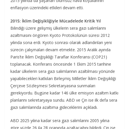
2015 yılında da yaşanan olumsuz hava koşullarının
enflasyon üzerindeki etkileri devam etti.
2015: İklim Değişikliğiyle Mücadelede Kritik Yıl
Bilindiği üzere gelişmiş ülkelerin sera gazı salımlarını
azaltmasını öngören Kyoto Protokolünün süresi 2012
yılında sona erdi. Kyoto sonrası olarak adlandırılan yeni
sürecin çalışmaları devam etmekte. 2015 Aralık ayında
Paris’te İklim Değişikliği Taraflar Konferansı (COP21)
toplanacak. Konferans öncesinde 1 Ekim 2015 tarihine
kadar ülkelerin sera gazı salımlarının azaltılması yönünde
yapabilecekleri katkıları Birleşmiş Milletler İklim Değişikliği
Çerçeve Sözleşmesi Sekretaryasına sunmaları
gerekiyordu. Bugüne kadar 146 ülke emisyon azaltım katkı
planlarını sekretaryaya sundu. ABD ve Çin ise ilk defa sera
gazı salımlarında azaltıma gideceklerini açıkladı.
ABD 2025 yılına kadar sera gazı salımlarını 2005 yılına
göre yüzde 26 ila 28 oranında azaltacağını bildirdi. Çin ise