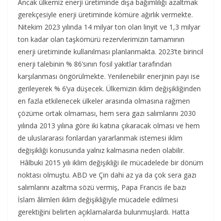
Ancak ülkemiz enerji üretiminde dışa bağımlılığı azaltmak
gerekçesiyle enerji üretiminde kömüre ağırlık vermekte.
Nitekim 2023 yılında 14 milyar ton olan linyit ve 1,3 milyar
ton kadar olan taşkömürü rezervlerimizin tamamının
enerji üretiminde kullanılması planlanmakta. 2023’te birincil
enerji talebinin % 86’sının fosil yakıtlar tarafından
karşılanması öngörülmekte. Yenilenebilir enerjinin payı ise
gerileyerek % 6’ya düşecek. Ülkemizin iklim değişikliğinden
en fazla etkilenecek ülkeler arasında olmasına rağmen
çözüme ortak olmaması, hem sera gazı salımlarını 2030
yılında 2013 yılına göre iki katına çıkaracak olması ve hem
de uluslararası fonlardan yararlanmak istemesi iklim
değişikliği konusunda yalnız kalmasına neden olabilir.
Hâlbuki 2015 yılı iklim değişikliği ile mücadelede bir dönüm
noktası olmuştu. ABD ve Çin dahi az ya da çok sera gazı
salımlarını azaltma sözü vermiş, Papa Francis ile bazı
İslam âlimleri iklim değişikliğiyle mücadele edilmesi
gerektiğini belirten açıklamalarda bulunmuşlardı. Hatta