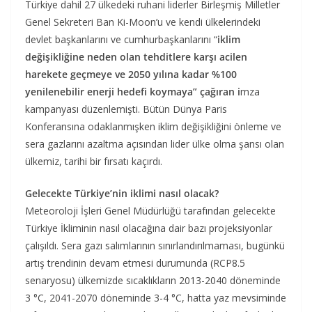
Türkiye dahil 27 ülkedeki ruhani liderler Birleşmiş Milletler
Genel Sekreteri Ban Ki-Moon’u ve kendi ülkelerindeki
devlet başkanlarını ve cumhurbaşkanlarını “
iklim
değişikliğine neden olan tehditlere karşı acilen
harekete geçmeye ve 2050 yılına kadar %100
yenilenebilir enerji hedefi koymaya” çağıran
i
mza
kampanyası düzenlemişti. Bütün Dünya Paris
Konferansına odaklanmışken iklim değişikliğini önleme ve
sera gazlarını azaltma açısından lider ülke olma şansı olan
ülkemiz, tarihi bir fırsatı kaçırdı.
Gelecekte Türkiye’nin iklimi nasıl olacak?
Meteoroloji İşleri Genel Müdürlüğü tarafından gelecekte
Türkiye İkliminin nasıl olacağına dair bazı projeksiyonlar
çalışıldı. Sera gazı salımlarının sınırlandırılmaması, bugünkü
artış trendinin devam etmesi durumunda (RCP8.5
senaryosu) ülkemizde sıcaklıkların 2013-2040 döneminde
3 °C, 2041-2070 döneminde 3-4 °C, hatta yaz mevsiminde