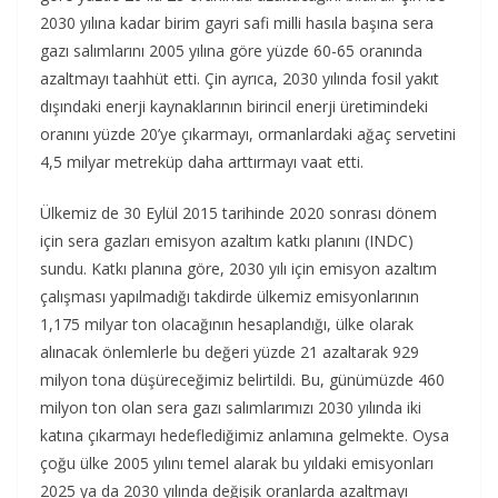
2030 yılına kadar birim gayri safi milli hasıla başına sera
gazı salımlarını 2005 yılına göre yüzde 60-65 oranında
azaltmayı taahhüt etti. Çin ayrıca, 2030 yılında fosil yakıt
dışındaki enerji kaynaklarının birincil enerji üretimindeki
oranını yüzde 20’ye çıkarmayı, ormanlardaki ağaç servetini
4,5 milyar metreküp daha arttırmayı vaat etti.
Ülkemiz de 30 Eylül 2015 tarihinde 2020 sonrası dönem
için sera gazları emisyon azaltım katkı planını (INDC)
sundu. Katkı planına göre, 2030 yılı için emisyon azaltım
çalışması yapılmadığı takdirde ülkemiz emisyonlarının
1,175 milyar ton olacağının hesaplandığı, ülke olarak
alınacak önlemlerle bu değeri yüzde 21 azaltarak 929
milyon tona düşüreceğimiz belirtildi. Bu, günümüzde 460
milyon ton olan sera gazı salımlarımızı 2030 yılında iki
katına çıkarmayı hedeflediğimiz anlamına gelmekte. Oysa
çoğu ülke 2005 yılını temel alarak bu yıldaki emisyonları
2025 ya da 2030 yılında değişik oranlarda azaltmayı