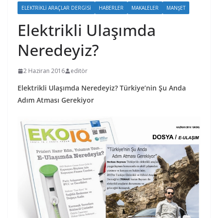
ELEKTRİKLİ ARAÇLAR DERGİSİ
HABERLER
MAKALELER
MANŞET
Elektrikli Ulaşımda
Neredeyiz?
2 Haziran 2016
editör
Elektrikli Ulaşımda Neredeyiz? Türkiye’nin Şu Anda
Adım Atması Gerekiyor