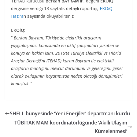
TEHAD kurucusu
Berkan BAYRAM
ın, değerli
EKOiQ
dergisine verdiği 13 sayfalık detaylı röportajı,
EKOiQ
Hazira
n sayısında okuyabilirsiniz.
EKOiQ:
”
Berkan Bayram, Türkiye’de elektrikli araçların
yaygınlaşması konusunda en aktif
çalışmaları yürüten ve
konuya en hakim isim. 2015’te Türkiye Elektrikli ve Hibrid
Araçlar Derneği’ni (TEHAD) kuran Bayram ile elektrikli
araçların mantığını, mevcut
durumunu ve geleceğini, genel
olarak e-ulaşımın hayatımızda neden olacağı dönüşümleri
konuştuk
. ”
SHELL bünyesinde ‘Yeni Enerjiler’ departmanı kurdu
TÜBİTAK MAM koordinatörlüğünde ‘Akıllı Ulaşım
Kümelenmesi’