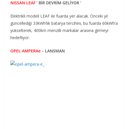
NISSAN LEAF
‘ BİR DEVRİM GELİYOR ‘
Elektrikli modeli LEAF ile fuarda yer alacak. Önceki yıl
güncellediği 33kWh’lık batarya tercihini, bu fuarda 60kWh’a
yükselterek, 400km menzilli markalar arasına girmeyi
hedefliyor.
OPEL AMPERAe
– LANSMAN