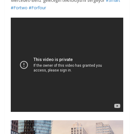
Mercedes-Benz ‘geleceğin teknolojisi’ni sergiliyor
#Smart
#Fortwo
#Forfour