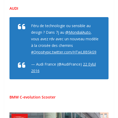
AUDI
Féru de technologie ou sensible au
design ? Dans 7j au
@MondialAuto
,
vous avez rdv avec un nouveau modèle
à la croisée des chemins
#Qriosity
pic.twitter.com/HTwL8BSkG9
— Audi France (@AudiFrance)
22 Eylül
2016
BMW C-evolution Scooter