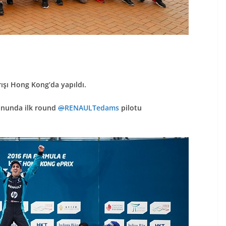
ışı Hong Kong’da yapıldı.
zonunda ilk round
@
RENAULTedams
pilotu