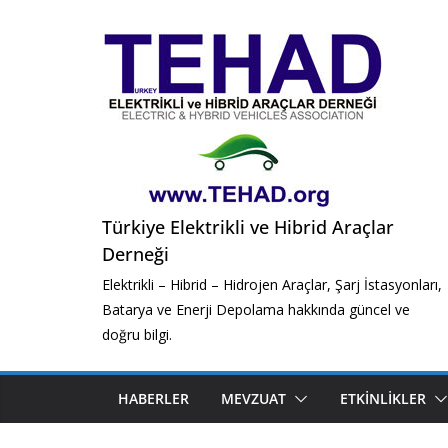
Skip
to
content
Türkiye Elektrikli ve Hibrid Araçlar
Derneği
Elektrikli – Hibrid – Hidrojen Araçlar, Şarj İstasyonları,
Batarya ve Enerji Depolama hakkında güncel ve
doğru bilgi.
HABERLER
MEVZUAT
ETKINLIKLER