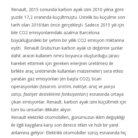
Renault, 2015 sonunda karbon ayak izini 2010 yılına göre
yüzde 17,2 oranında küçültmüştü. Üstelik bu küçülme son
tarih olan 2016’dan önce gerçekleşti. Sadece 2015 yılı için
bile CO2 emisyonlarındaki azalma Barcelona
büyüklüğündeki bir şehrin bir yıllık CO2 emisyon miktarına
eşitti. Renault Grubu’nun karbon ayak izi değerine şunlar
dahil: aracın kullanım ömrü boyunca oluşturduğu (aracı
hareket ettirmek için gereken enerjinin üretilmesi ile
birlikte araç üretiminde kullanılan malzemeler) sera etkisi
yaratan gaz emisyonları (en başta CO2); ticari
operasyonları (
tasarım, üretim, nakliye, araç ve parça
satışı, faaliyet destekleme fonksiyonları
) esnasında ortaya
çıkan emisyonlar. Renault, karbon ayak izini küçültmek için
tüm bu unsurları dikkate alıyor.
Renault elektrikli otomobilleri, günümüzün iklim değişikliği
ile ilgili kaygılara karşı son derece etkin ve hızlı bir yanıt
anlamına geliyor: Elektrikli otomobiller sürüş esnasında hiç