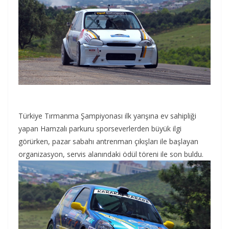
Türkiye Tırmanma Şampiyonası ilk yarışına ev sahipliği
yapan Hamzalı parkuru sporseverlerden büyük ilgi
görürken, pazar sabahı antrenman çıkışları ile başlayan
organizasyon, servis alanındaki ödül töreni ile son buldu.