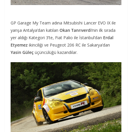
GP Garage My Team adına Mitsubishi Lancer EVO IX ile
yarışa Antalya’dan katılan
Okan Tanrıverdi
‘nin ilk sırada
yer aldığı Kategori 3’te, Fiat Palio ile İstanbul’dan
Erdal
Etyemez
ikinciliği ve Peugeot 206 RC ile Sakarya’dan
Yasin Güleç
üçüncülüğü kazandılar.