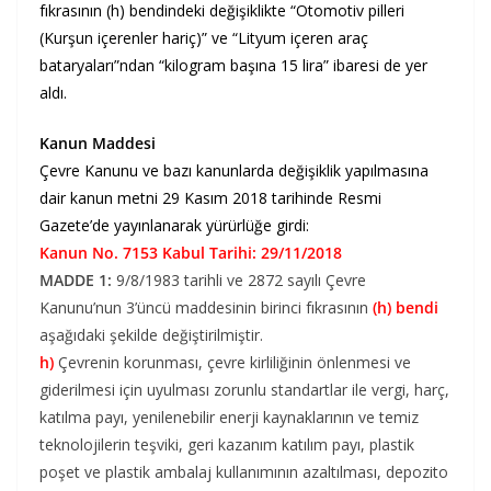
fıkrasının (h) bendindeki değişiklikte “Otomotiv pilleri
(Kurşun içerenler hariç)” ve “Lityum içeren araç
bataryaları”ndan “kilogram başına 15 lira” ibaresi de yer
aldı.
Kanun Maddesi
Çevre Kanunu ve bazı kanunlarda değişiklik yapılmasına
dair kanun metni 29 Kasım 2018 tarihinde Resmi
Gazete’de yayınlanarak yürürlüğe girdi:
Kanun No. 7153 Kabul Tarihi: 29/11/2018
MADDE 1:
9/8/1983 tarihli ve 2872 sayılı Çevre
Kanunu’nun 3’üncü maddesinin birinci fıkrasının
(h) bendi
aşağıdaki şekilde değiştirilmiştir.
h)
Çevrenin korunması, çevre kirliliğinin önlenmesi ve
giderilmesi için uyulması zorunlu standartlar ile vergi, harç,
katılma payı, yenilenebilir enerji kaynaklarının ve temiz
teknolojilerin teşviki, geri kazanım katılım payı, plastik
poşet ve plastik ambalaj kullanımının azaltılması, depozito