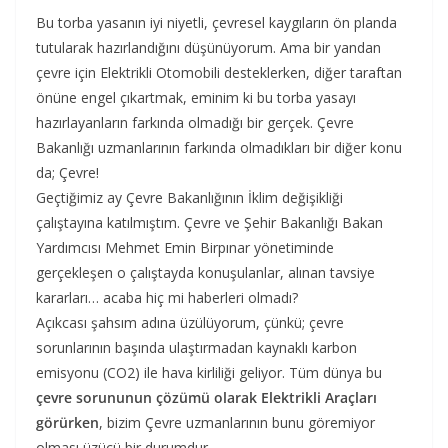
Bu torba yasanın iyi niyetli, çevresel kaygıların ön planda
tutularak hazırlandığını düşünüyorum. Ama bir yandan
çevre için Elektrikli Otomobili desteklerken, diğer taraftan
önüne engel çıkartmak, eminim ki bu torba yasayı
hazırlayanların farkında olmadığı bir gerçek. Çevre
Bakanlığı uzmanlarının farkında olmadıkları bir diğer konu
da; Çevre!
Geçtiğimiz ay Çevre Bakanlığının İklim değişikliği
çalıştayına katılmıştım. Çevre ve Şehir Bakanlığı Bakan
Yardımcısı Mehmet Emin Birpınar yönetiminde
gerçekleşen o çalıştayda konuşulanlar, alınan tavsiye
kararları… acaba hiç mi haberleri olmadı?
Açıkcası şahsım adına üzülüyorum, çünkü; çevre
sorunlarının başında ulaştırmadan kaynaklı karbon
emisyonu (CO2) ile hava kirliliği geliyor. Tüm dünya bu
çevre sorununun çözümü olarak
Elektrikli Araçları
görürken
, bizim Çevre uzmanlarının bunu göremiyor
olması üzücü bir durumdur.