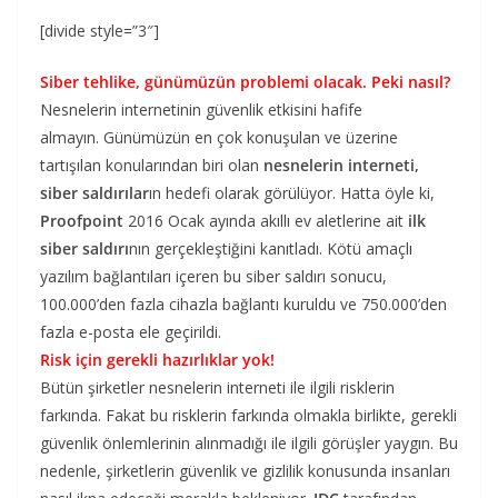
[divide style=”3″]
Siber tehlike, günümüzün problemi olacak. Peki nasıl?
Nesnelerin internetinin güvenlik etkisini hafife
almayın. Günümüzün en çok konuşulan ve üzerine
tartışılan konularından biri olan
nesnelerin interneti,
siber saldırılar
ın hedefi olarak görülüyor. Hatta öyle ki,
Proofpoint
2016 Ocak ayında akıllı ev aletlerine ait
ilk
siber saldırı
nın gerçekleştiğini kanıtladı. Kötü amaçlı
yazılım bağlantıları içeren bu siber saldırı sonucu,
100.000’den fazla cihazla bağlantı kuruldu ve 750.000’den
fazla e-posta ele geçirildi.
Risk için gerekli hazırlıklar yok!
Bütün şirketler nesnelerin interneti ile ilgili risklerin
farkında. Fakat bu risklerin farkında olmakla birlikte, gerekli
güvenlik önlemlerinin alınmadığı ile ilgili görüşler yaygın. Bu
nedenle, şirketlerin güvenlik ve gizlilik konusunda insanları