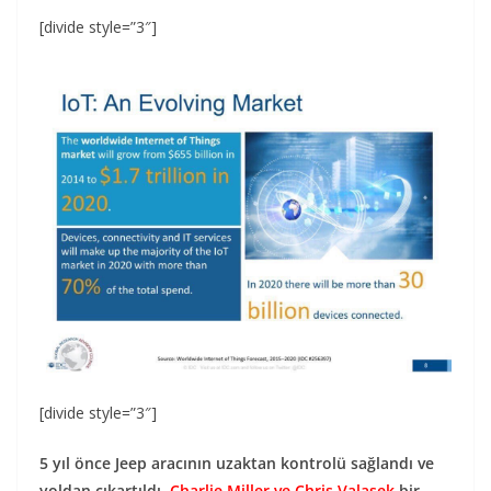
[divide style=”3″]
[divide style=”3″]
5 yıl önce Jeep aracının uzaktan kontrolü sağlandı ve
yoldan çıkartıldı.
Charlie Miller ve Chris Valasek
bir