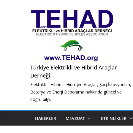
Skip
to
content
Türkiye Elektrikli ve Hibrid Araçlar
Derneği
Elektrikli – Hibrid – Hidrojen Araçlar, Şarj İstasyonları,
Batarya ve Enerji Depolama hakkında güncel ve
doğru bilgi.
HABERLER
MEVZUAT
ETKINLIKLER