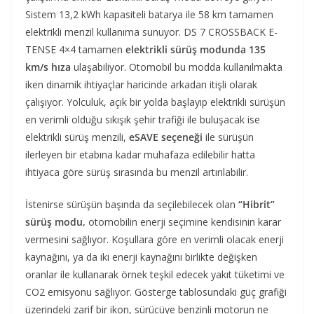
Sistem 13,2 kWh kapasiteli batarya ile 58 km tamamen
elektrikli menzil kullanıma sunuyor. DS 7 CROSSBACK E-
TENSE 4×4 tamamen
elektrikli sürüş modunda 135
km/s hıza
ulaşabiliyor. Otomobil bu modda kullanılmakta
iken dinamik ihtiyaçlar haricinde arkadan itişli olarak
çalışıyor. Yolculuk, açık bir yolda başlayıp elektrikli sürüşün
en verimli olduğu sıkışık şehir trafiği ile buluşacak ise
elektrikli sürüş menzili,
eSAVE seçeneği
ile sürüşün
ilerleyen bir etabına kadar muhafaza edilebilir hatta
ihtiyaca göre sürüş sırasında bu menzil artırılabilir.
İstenirse sürüşün başında da seçilebilecek olan
“Hibrit”
sürüş modu,
otomobilin enerji seçimine kendisinin karar
vermesini sağlıyor. Koşullara göre en verimli olacak enerji
kaynağını, ya da iki enerji kaynağını birlikte değişken
oranlar ile kullanarak örnek teşkil edecek yakıt tüketimi ve
CO2 emisyonu sağlıyor. Gösterge tablosundaki güç grafiği
üzerindeki zarif bir ikon, sürücüye benzinli motorun ne