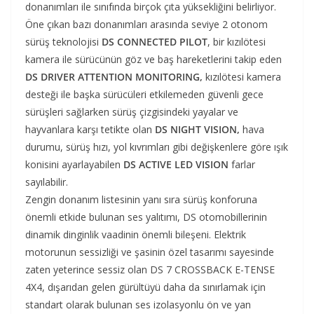
donanımları ile sınıfında birçok çıta yüksekliğini belirliyor.
Öne çıkan bazı donanımları arasında seviye 2 otonom
sürüş teknolojisi
DS CONNECTED PILOT
, bir kızılötesi
kamera ile sürücünün göz ve baş hareketlerini takip eden
DS DRIVER ATTENTION MONITORING,
kızılötesi kamera
desteği ile başka sürücüleri etkilemeden güvenli gece
sürüşleri sağlarken sürüş çizgisindeki yayalar ve
hayvanlara karşı tetikte olan
DS NIGHT VISION,
hava
durumu, sürüş hızı, yol kıvrımları gibi değişkenlere göre ışık
konisini ayarlayabilen
DS ACTIVE LED VISION
farlar
sayılabilir.
Zengin donanım listesinin yanı sıra sürüş konforuna
önemli etkide bulunan ses yalıtımı, DS otomobillerinin
dinamik dinginlik vaadinin önemli bileşeni. Elektrik
motorunun sessizliği ve şasinin özel tasarımı sayesinde
zaten yeterince sessiz olan DS 7 CROSSBACK E-TENSE
4X4, dışarıdan gelen gürültüyü daha da sınırlamak için
standart olarak bulunan ses izolasyonlu ön ve yan