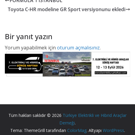
FORMULA 1 İSTANBUL
Toyota C-HR modeline GR Sport versiyonunu ekledi
Bir yanıt yazın
Yorum yapabilmek için
oturum açmalısınız
.
Tüm hakları saklıdır © 2026
Türkiye Elektrikli ve Hibrid Araçlar
Derneği
.
Tema: ThemeGrill tarafından
ColorMag
. Altyapı
WordPress
.