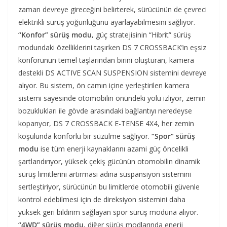
zaman devreye gireceğini belirterek, sürücünün de çevreci
elektrikli sürüş yoğunluğunu ayarlayabilmesini sağlıyor.
“Konfor” sürüş modu,
güç stratejisinin “Hibrit” sürüş
modundaki özelliklerini taşırken DS 7 CROSSBACK’in eşsiz
konforunun temel taşlarından birini oluşturan, kamera
destekli DS ACTIVE SCAN SUSPENSION sistemini devreye
alıyor. Bu sistem, ön camın içine yerleştirilen kamera
sistemi sayesinde otomobilin önündeki yolu izliyor, zemin
bozuklukları ile gövde arasındaki bağlantıyı neredeyse
koparıyor, DS 7 CROSSBACK E-TENSE 4X4, her zemin
koşulunda konforlu bir süzülme sağlıyor.
“Spor” sürüş
modu
ise tüm enerji kaynaklarını azami güç öncelikli
şartlandırıyor, yüksek çekiş gücünün otomobilin dinamik
sürüş limitlerini artırması adına süspansiyon sistemini
sertleştiriyor, sürücünün bu limitlerde otomobili güvenle
kontrol edebilmesi için de direksiyon sistemini daha
yüksek geri bildirim sağlayan spor sürüş moduna alıyor.
“4WD” sürüş modu,
diğer sürüş modlarında enerji