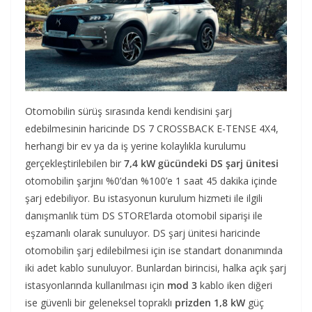
Otomobilin sürüş sırasında kendi kendisini şarj
edebilmesinin haricinde DS 7 CROSSBACK E-TENSE 4X4,
herhangi bir ev ya da iş yerine kolaylıkla kurulumu
gerçekleştirilebilen bir
7,4 kW gücündeki DS şarj ünitesi
otomobilin şarjını %0’dan %100’e 1 saat 45 dakika içinde
şarj edebiliyor. Bu istasyonun kurulum hizmeti ile ilgili
danışmanlık tüm DS STORE’larda otomobil siparişi ile
eşzamanlı olarak sunuluyor. DS şarj ünitesi haricinde
otomobilin şarj edilebilmesi için ise standart donanımında
iki adet kablo sunuluyor. Bunlardan birincisi, halka açık şarj
istasyonlarında kullanılması için
mod 3
kablo iken diğeri
ise güvenli bir geleneksel topraklı
prizden 1,8 kW
güç