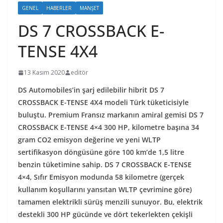
GENEL
HABERLER
MANŞET
DS 7 CROSSBACK E-
TENSE 4X4
13 Kasım 2020
editör
DS Automobiles’in şarj edilebilir hibrit DS 7
CROSSBACK E-TENSE 4X4 modeli Türk tüketicisiyle
buluştu. Premium Fransız markanın amiral gemisi DS 7
CROSSBACK E-TENSE 4×4 300 HP, kilometre başına 34
gram CO2 emisyon değerine ve yeni WLTP
sertifikasyon döngüsüne göre 100 km’de 1,5 litre
benzin tüketimine sahip. DS 7 CROSSBACK E-TENSE
4×4, Sıfır Emisyon modunda 58 kilometre (gerçek
kullanım koşullarını yansıtan WLTP çevrimine göre)
tamamen elektrikli sürüş menzili sunuyor. Bu, elektrik
destekli 300 HP gücünde ve dört tekerlekten çekişli