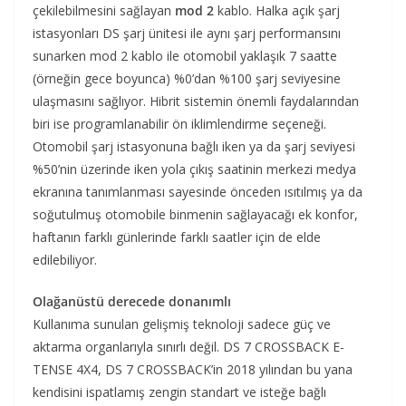
çekilebilmesini sağlayan
mod 2
kablo. Halka açık şarj
istasyonları DS şarj ünitesi ile aynı şarj performansını
sunarken mod 2 kablo ile otomobil yaklaşık 7 saatte
(örneğin gece boyunca) %0’dan %100 şarj seviyesine
ulaşmasını sağlıyor. Hibrit sistemin önemli faydalarından
biri ise programlanabilir ön iklimlendirme seçeneği.
Otomobil şarj istasyonuna bağlı iken ya da şarj seviyesi
%50’nin üzerinde iken yola çıkış saatinin merkezi medya
ekranına tanımlanması sayesinde önceden ısıtılmış ya da
soğutulmuş otomobile binmenin sağlayacağı ek konfor,
haftanın farklı günlerinde farklı saatler için de elde
edilebiliyor.
Olağanüstü derecede donanımlı
Kullanıma sunulan gelişmiş teknoloji sadece güç ve
aktarma organlarıyla sınırlı değil. DS 7 CROSSBACK E-
TENSE 4X4, DS 7 CROSSBACK’in 2018 yılından bu yana
kendisini ispatlamış zengin standart ve isteğe bağlı