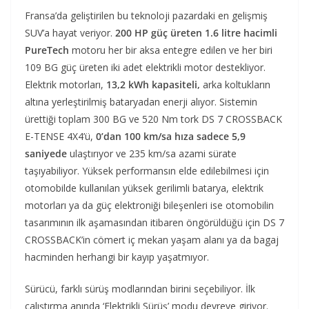
Fransa’da geliştirilen bu teknoloji pazardaki en gelişmiş
SUV’a hayat veriyor.
200 HP güç üreten 1.6 litre hacimli
PureTech
motoru her bir aksa entegre edilen ve her biri
109 BG güç üreten iki adet elektrikli motor destekliyor.
Elektrik motorları,
13,2 kWh kapasiteli,
arka koltukların
altına yerleştirilmiş bataryadan enerji alıyor. Sistemin
ürettiği toplam 300 BG ve 520 Nm tork DS 7 CROSSBACK
E-TENSE 4X4’ü,
0’dan 100 km/sa hıza sadece 5,9
saniyede
ulaştırıyor ve 235 km/sa azami sürate
taşıyabiliyor. Yüksek performansın elde edilebilmesi için
otomobilde kullanılan yüksek gerilimli batarya, elektrik
motorları ya da güç elektroniği bileşenleri ise otomobilin
tasarımının ilk aşamasından itibaren öngörüldüğü için DS 7
CROSSBACK’in cömert iç mekan yaşam alanı ya da bagaj
hacminden herhangi bir kayıp yaşatmıyor.
Sürücü, farklı sürüş modlarından birini seçebiliyor. İlk
çalıştırma anında ‘Elektrikli Sürüş’ modu devreye giriyor.