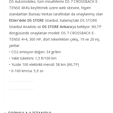
DS Automobiles, tüm misafirlerini DS 7 CROSSBACK E-
TENSE 4X4’ü keşfetmek üzere web sitesine, hijyen
standartları Bureau Veritas tarafından da onaylanmış olan
Etiler’deki DS STORE
İstanbul, Kalamış’taki DS STORE
İstanbul Anadolu ve
DS STORE Ankara
’ya bekliyor. WLTP
döngüsünde onaylanan modeli: DS 7 CROSSBACK E-
TENSE 4×4, 300 HP, dört tekerlekten çekiş, 19 ve 20 inç
jantlar.
• CO2 emisyon değeri: 34 gr/km
• Yakıt tüketimi: 1,5 lt/100 km
• Yüzde 100 elektrikli menzil: 58 km (WLTP)
• 0-100 km/sa: 5,9 sn