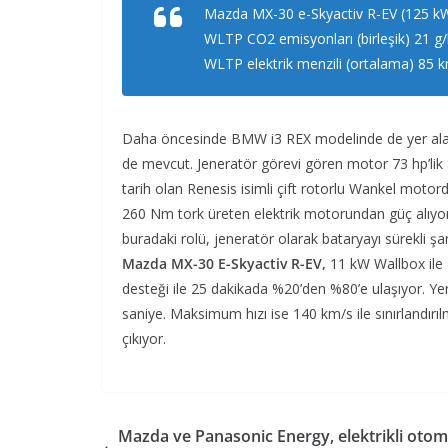
Mazda MX-30 e-Skyactiv R-EV (125 kW/
WLTP CO2 emisyonları (birleşik) 21 g/
WLTP elektrik menzili (ortalama) 85 k
Daha öncesinde BMW i3 REX modelinde de yer alan
de mevcut. Jeneratör görevi gören motor 73 hp’lik 8
tarih olan Renesis isimli çift rotorlu Wankel moto
260 Nm tork üreten elektrik motorundan güç alıyor
buradaki rolü, jeneratör olarak bataryayı sürekli şa
Mazda MX-30 E-Skyactiv R-EV,
11 kW Wallbox ile 
desteği ile 25 dakikada %20’den %80’e ulaşıyor. Y
saniye. Maksimum hızı ise 140 km/s ile sınırlandırı
çıkıyor.
Mazda ve Panasonic Energy, elektrikli otom