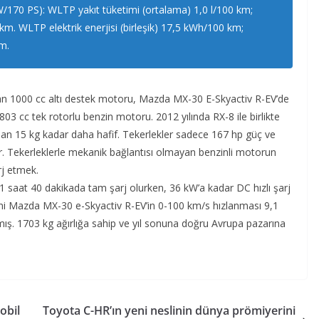
170 PS): WLTP yakıt tüketimi (ortalama) 1,0 l/100 km;
km. WLTP elektrik enerjisi (birleşik) 17,5 kWh/100 km;
m.
 1000 cc altı destek motoru, Mazda MX-30 E-Skyactiv R-EV’de
03 cc tek rotorlu benzin motoru. 2012 yılında RX-8 ile birlikte
rdan 15 kg kadar daha hafif. Tekerlekler sadece 167 hp güç ve
. Tekerleklerle mekanik bağlantısı olmayan benzinli motorun
rj etmek.
1 saat 40 dakikada tam şarj olurken, 36 kW’a kadar DC hızlı şarj
eni Mazda MX-30 e-Skyactiv R-EV’in 0-100 km/s hızlanması 9,1
lmış. 1703 kg ağırlığa sahip ve yıl sonuna doğru Avrupa pazarına
obil
Toyota C-HR’ın yeni neslinin dünya prömiyerini