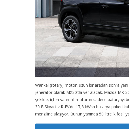
Wankel (rotary) motor, uzun bir aradan sonra yeni
jeneratör olarak MX30’da yer alacak. Mazda MX-30 
şekilde, içten yanmalı motorun sadece bataryayı b
30 E-Skyactiv R-EV’de 17,8 kWsa batarya paketi kul
menziline ulaşıyor. Bunun yanında 50 litrelik fosil 