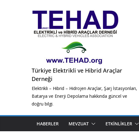
Skip
to
content
Türkiye Elektrikli ve Hibrid Araçlar
Derneği
Elektrikli – Hibrid – Hidrojen Araçlar, Şarj İstasyonları,
Batarya ve Enerji Depolama hakkında güncel ve
doğru bilgi.
HABERLER
MEVZUAT
ETKINLIKLER