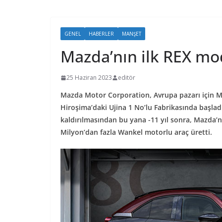
GENEL
HABERLER
MANŞET
Mazda’nın ilk REX mod
25 Haziran 2023
editör
Mazda Motor Corporation, Avrupa pazarı için M
Hiroşima’daki Ujina 1 No’lu Fabrikasında başla
kaldırılmasından bu yana -11 yıl sonra, Mazda’
Milyon’dan fazla Wankel motorlu araç üretti.