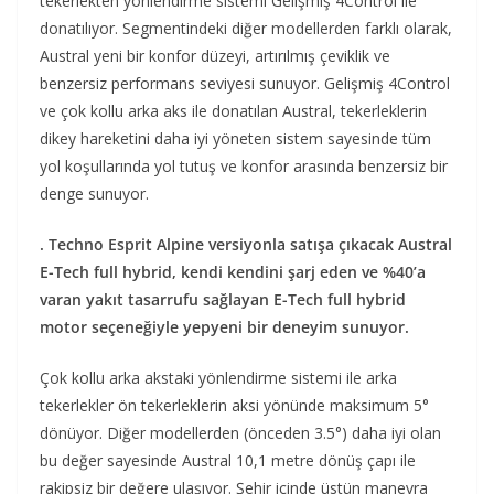
tekerlekten yönlendirme sistemi Gelişmiş 4Control ile
donatılıyor. Segmentindeki diğer modellerden farklı olarak,
Austral yeni bir konfor düzeyi, artırılmış çeviklik ve
benzersiz performans seviyesi sunuyor. Gelişmiş 4Control
ve çok kollu arka aks ile donatılan Austral, tekerleklerin
dikey hareketini daha iyi yöneten sistem sayesinde tüm
yol koşullarında yol tutuş ve konfor arasında benzersiz bir
denge sunuyor.
. Techno Esprit Alpine versiyonla satışa çıkacak Austral
E-Tech full hybrid, kendi kendini şarj eden ve %40’a
varan yakıt tasarrufu sağlayan E-Tech full hybrid
motor seçeneğiyle yepyeni bir deneyim sunuyor.
Çok kollu arka akstaki yönlendirme sistemi ile arka
tekerlekler ön tekerleklerin aksi yönünde maksimum 5°
dönüyor. Diğer modellerden (önceden 3.5°) daha iyi olan
bu değer sayesinde Austral 10,1 metre dönüş çapı ile
rakipsiz bir değere ulaşıyor. Şehir içinde üstün manevra