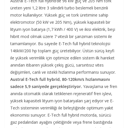
Austral E-Tech full hybrid’de 96 kW güç ve 205 Nm tork
üreten yeni 1,2 litre 3 silindirli turbo beslemeli benzinli
motor kullanılıyor. Yüksek güç ve tork üretimine sahip
elektromotor (50 kW ve 205 Nm), yüksek kapasiteli bir
lityum iyon batarya (1,7 kWh / 400 V) ve ikisi elektrik, beşi
hibrit mod olmak üzere 7 vitesli bir şanzıman sistemi ile
tamamlanıyor. Bu sayede E-Tech full hybrid teknolojisi
146kW/200 hp toplam güç üretebiliyor. Üstün sürüş keyfi
ile yüksek verimlilik için optimize edilen sistem ilk hareket
anından itibaren yüksek çekiş gücü, sarsıntısız vites
değişimleri, canlı ve istekli hızlanma performansı sunuyor.
Austral E-Tech full hybrid, 80-120km/s hızlanmasını
sadece 5,9 saniyede gerçekleştiriyor.
Yavaşlama ve fren
anında otomatik olarak tetiklenen rejeneratif fren işlevi,
yüksek kapasiteli lityum iyon bataryaları şarj ediyor ve E-
Tech sisteminin verimliliği ile birleştiğinde optimum yakıt
ekonomisi sunuyor. E-Tech full hybrid motorda, sürücü
gaz pedalından ayağını çektiğinde veya frene bastığında