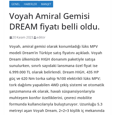
GENEL
HABERLER
MANŞET
Voyah Amiral Gemisi
DREAM fiyatı belli oldu.
20 Kasım 2023
editör
Voyah, amiral gemisi olarak konumladığı lüks MPV
modeli Dream’in Türkiye satış fiyatını açıkladı. Voyah
Dream ülkemizde HIGH donanım paketiyle satışa
sunulurken, sınırlı sayıdaki lansmana özel fiyat ise
6.999.000 TL olarak belirlendi. Dream HIGH, 435 HP
güç ve 620 Nm torka sahip %100 elektrikli lüks MPV;
tork dağılımı yapabilen 4WD çekiş sistemi ve otomatik
şanzımanına ek olarak, havalı süspansiyonlarıyla
muhteşem konfor özelliklerini, çevreci mobilite
formunda kullanıcılarıyla buluşturuyor. Uzunluğu 5.3
metreyi aşan Voyah Dream, 2+2+3 kişilik iç mekanında