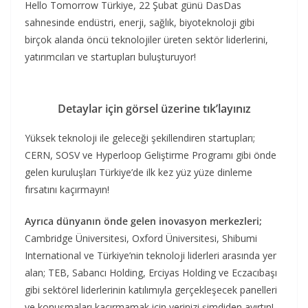
Hello Tomorrow Türkiye, 22 Şubat günü DasDas
sahnesinde endüstri, enerji, sağlık, biyoteknoloji gibi
birçok alanda öncü teknolojiler üreten sektör liderlerini,
yatırımcıları ve startupları buluşturuyor!
Detaylar için görsel üzerine tık’layınız
Yüksek teknoloji ile geleceği şekillendiren startupları;
CERN, SOSV ve Hyperloop Geliştirme Programı gibi önde
gelen kuruluşları Türkiye’de ilk kez yüz yüze dinleme
fırsatını kaçırmayın!
Ayrıca dünyanın önde gelen inovasyon merkezleri;
Cambridge Üniversitesi, Oxford Üniversitesi, Shibumi
International ve Türkiye’nin teknoloji liderleri arasında yer
alan; TEB, Sabancı Holding, Erciyas Holding ve Eczacıbaşı
gibi sektörel liderlerinin katılımıyla gerçekleşecek panelleri
ve konuşmaları kaçırmamak için yerinizi şimdiden ayırtın!