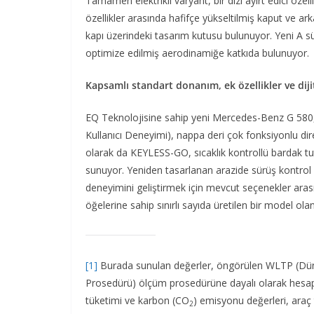
Tamamen elektrikli varyant, bir dizi ayırt edici öze
özellikler arasında hafifçe yükseltilmiş kaput ve ark
kapı üzerindeki tasarım kutusu bulunuyor. Yeni A s
optimize edilmiş aerodinamiğe katkıda bulunuyor.
Kapsamlı standart donanım, ek özellikler ve diji
EQ Teknolojisine sahip yeni Mercedes-Benz G 580
Kullanıcı Deneyimi), nappa deri çok fonksiyonlu di
olarak da KEYLESS-GO, sıcaklık kontrollü bardak t
sunuyor. Yeniden tasarlanan arazide sürüş kontrol 
deneyimini geliştirmek için mevcut seçenekler arası
öğelerine sahip sınırlı sayıda üretilen bir model 
[1]
Burada sunulan değerler, öngörülen WLTP (Dünya
Prosedürü) ölçüm prosedürüne dayalı olarak hesaplanm
tüketimi ve karbon (CO
) emisyonu değerleri, araç t
2