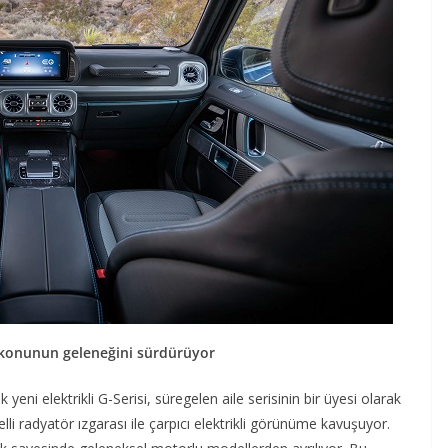
 ikonunun gelene
ğ
ini s
ü
rd
ü
r
ü
yor
yeni elektrikli G-Serisi, süregelen aile serisinin bir üyesi olarak
li radyatör ızgarası ile çarpıcı elektrikli görünüme kavuşuyor.