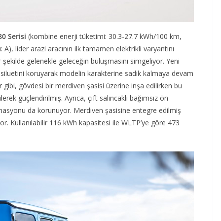
80 Serisi
(kombine enerji tüketimi: 30.3-27.7 kWh/100 km,
 A), lider arazi aracının ilk tamamen elektrikli varyantını
şekilde gelenekle geleceğin buluşmasını simgeliyor. Yeni
eli siluetini koruyarak modelin karakterine sadık kalmaya devam
gibi, gövdesi bir merdiven şasisi üzerine inşa edilirken bu
lerek güçlendirilmiş. Ayrıca, çift salıncaklı bağımsız ön
mbinasyonu da korunuyor. Merdiven şasisine entegre edilmiş
yor. Kullanılabilir 116 kWh kapasitesi ile WLTP’ye göre 473