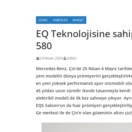
GENEL
HABERLER
MANŞET
EQ Teknolojisine sah
580
24 Nisan 2024
editör
Mercedes-Benz, Çin’de 25 Nisan-4 Mayıs tarihler
yeni modelin dünya prömiyerini gerçekleştirirke
en yeni yüksek performanslı spor otomobili o
45 yıldan uzun süredir ikonik tasarımıyla kendi
elektrikli modeli de ilk kez sahneye çıkıyor. A
EQS Saloon’un da fuar prömiyeri gerçekleştiriliy
Ge merkezi ile de Çin’e olan güveninin altını çizi