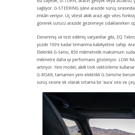
Bu sayede, G-TURN, aracın gevşek veya asfaltsız 
sağlıyor. G-STEERING işlevi arazide sürüş sırasında
imkân veriyor. Üç vitesli akıllı arazi ağır vites fonks
görerek sürücü arazide gezinmeye odaklanırken o
Denenmiş ve test edilmiş varyantlar gibi, EQ Tek
yüzde 100’e kadar tırmanma kabiliyetine sahip. Ar
Elektrikli G-Serisi, 850 milimetrelik maksimum suda
milimetre daha iyi performans gösteriyor. LOW RANG
artırıyor. Yeni model, akıllı tork vektörleme kullanara
G-ROAR, tamamen yeni elektrikli G-Serisi’ne benzers
sürüş sesine ek olarak ortama bir ‘aura’ sesi ve çeşit