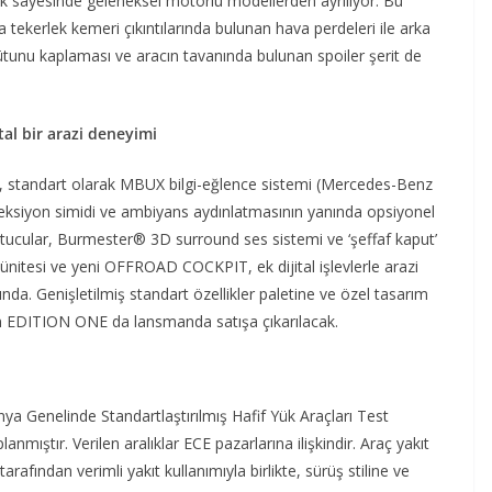
llik sayesinde geleneksel motorlu modellerden ayrılıyor. Bu
a tekerlek kemeri çıkıntılarında bulunan hava perdeleri ile arka
ütunu kaplaması ve aracın tavanında bulunan spoiler şerit de
tal bir arazi deneyimi
, standart olarak MBUX bilgi-eğlence sistemi (Mercedes-Benz
reksiyon simidi ve ambiyans aydınlatmasının yanında opsiyonel
utucular, Burmester® 3D surround ses sistemi ve ‘şeffaf kaput’
ünitesi ve yeni OFFROAD COCKPIT, ek dijital işlevlerle arazi
nda. Genişletilmiş standart özellikler paletine ve özel tasarım
olan EDITION ONE da lansmanda satışa çıkarılacak.
 Genelinde Standartlaştırılmış Hafif Yük Araçları Test
ıştır. Verilen aralıklar ECE pazarlarına ilişkindir. Araç yakıt
arafından verimli yakıt kullanımıyla birlikte, sürüş stiline ve