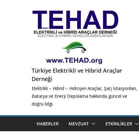
Skip
to
content
Türkiye Elektrikli ve Hibrid Araçlar
Derneği
Elektrikli – Hibrid – Hidrojen Araçlar, Şarj İstasyonları,
Batarya ve Enerji Depolama hakkında güncel ve
doğru bilgi.
HABERLER
MEVZUAT
ETKINLIKLER