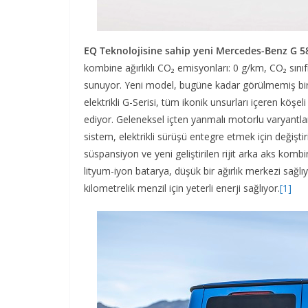
EQ Teknolojisine sahip yeni Mercedes-Benz G 5
kombine ağırlıklı CO₂ emisyonları: 0 g/km, CO₂ sınıfı:
sunuyor. Yeni model, bugüne kadar görülmemiş bir 
elektrikli G-Serisi, tüm ikonik unsurları içeren köş
ediyor. Geleneksel içten yanmalı motorlu varyantlar 
sistem, elektrikli sürüşü entegre etmek için değiştiri
süspansiyon ve yeni geliştirilen rijit arka aks ko
lityum-iyon batarya, düşük bir ağırlık merkezi sağlı
kilometrelik menzil için yeterli enerji sağlıyor.
[1]