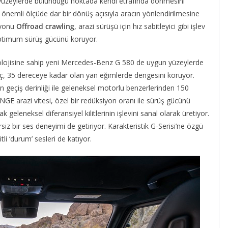
yüzeylerde bulunduğu noktada kendi etrafında dönmesini
 önemli ölçüde dar bir dönüş açısıyla aracın yönlendirilmesine
iyonu
Offroad crawling
, arazi sürüşü için hız sabitleyici gibi işlev
ptimum sürüş gücünü koruyor.
nolojisine sahip yeni Mercedes-Benz G 580 de uygun yüzeylerde
aç, 35 dereceye kadar olan yan eğimlerde dengesini koruyor.
n geçiş derinliği ile geleneksel motorlu benzerlerinden 150
E arazi vitesi, özel bir redüksiyon oranı ile sürüş gücünü
k geleneksel diferansiyel kilitlerinin işlevini sanal olarak üretiyor.
iz bir ses deneyimi de getiriyor. Karakteristik G-Serisi’ne özgü
li ‘durum’ sesleri de katıyor.