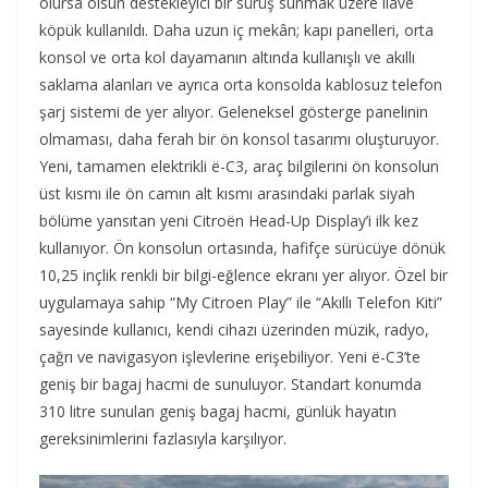
olursa olsun destekleyici bir sürüş sunmak üzere ilave
köpük kullanıldı. Daha uzun iç mekân; kapı panelleri, orta
konsol ve orta kol dayamanın altında kullanışlı ve akıllı
saklama alanları ve ayrıca orta konsolda kablosuz telefon
şarj sistemi de yer alıyor. Geleneksel gösterge panelinin
olmaması, daha ferah bir ön konsol tasarımı oluşturuyor.
Yeni, tamamen elektrikli ë-C3, araç bilgilerini ön konsolun
üst kısmı ile ön camın alt kısmı arasındaki parlak siyah
bölüme yansıtan yeni Citroën Head-Up Display’i ilk kez
kullanıyor. Ön konsolun ortasında, hafifçe sürücüye dönük
10,25 inçlik renkli bir bilgi-eğlence ekranı yer alıyor. Özel bir
uygulamaya sahip “My Citroen Play” ile “Akıllı Telefon Kiti”
sayesinde kullanıcı, kendi cihazı üzerinden müzik, radyo,
çağrı ve navigasyon işlevlerine erişebiliyor. Yeni ë-C3’te
geniş bir bagaj hacmi de sunuluyor. Standart konumda
310 litre sunulan geniş bagaj hacmi, günlük hayatın
gereksinimlerini fazlasıyla karşılıyor.