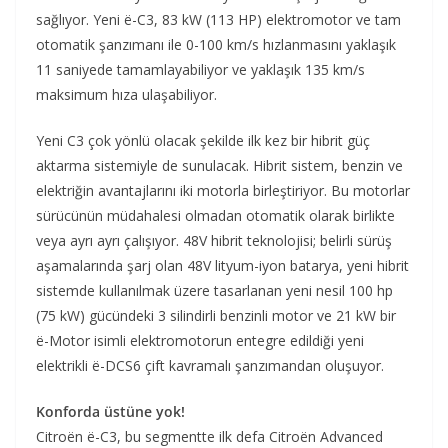
sağlıyor. Yeni ë-C3, 83 kW (113 HP) elektromotor ve tam
otomatik şanzımanı ile 0-100 km/s hızlanmasını yaklaşık
11 saniyede tamamlayabiliyor ve yaklaşık 135 km/s
maksimum hıza ulaşabiliyor.
Yeni C3 çok yönlü olacak şekilde ilk kez bir hibrit güç
aktarma sistemiyle de sunulacak. Hibrit sistem, benzin ve
elektriğin avantajlarını iki motorla birleştiriyor. Bu motorlar
sürücünün müdahalesi olmadan otomatik olarak birlikte
veya ayrı ayrı çalışıyor. 48V hibrit teknolojisi; belirli sürüş
aşamalarında şarj olan 48V lityum-iyon batarya, yeni hibrit
sistemde kullanılmak üzere tasarlanan yeni nesil 100 hp
(75 kW) gücündeki 3 silindirli benzinli motor ve 21 kW bir
ë-Motor isimli elektromotorun entegre edildiği yeni
elektrikli ë-DCS6 çift kavramalı şanzımandan oluşuyor.
Konforda üstüne yok!
Citroën ë-C3, bu segmentte ilk defa Citroën Advanced