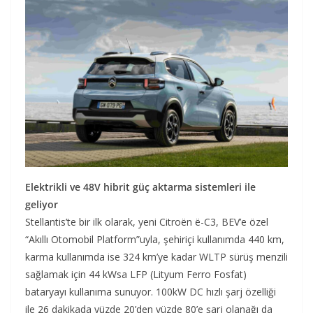
Elektrikli ve 48V hibrit güç aktarma sistemleri ile
geliyor
Stellantis’te bir ilk olarak, yeni Citroën ë-C3, BEV’e özel
“Akıllı Otomobil Platform”uyla, şehiriçi kullanımda 440 km,
karma kullanımda ise 324 km’ye kadar WLTP sürüş menzili
sağlamak için 44 kWsa LFP (Lityum Ferro Fosfat)
bataryayı kullanıma sunuyor. 100kW DC hızlı şarj özelliği
ile 26 dakikada yüzde 20’den yüzde 80’e şarj olanağı da