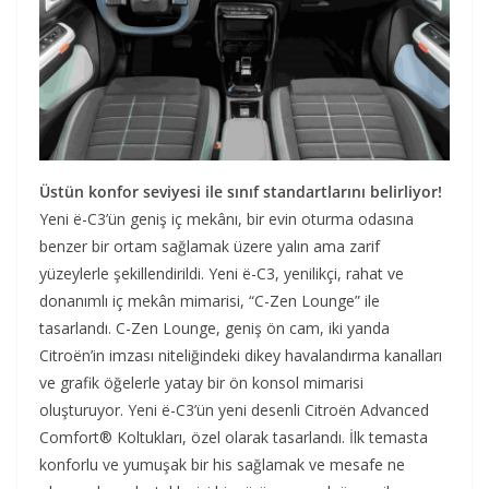
Üstün konfor seviyesi ile sınıf standartlarını belirliyor!
Yeni ë-C3’ün geniş iç mekânı, bir evin oturma odasına
benzer bir ortam sağlamak üzere yalın ama zarif
yüzeylerle şekillendirildi. Yeni ë-C3, yenilikçi, rahat ve
donanımlı iç mekân mimarisi, “C-Zen Lounge” ile
tasarlandı. C-Zen Lounge, geniş ön cam, iki yanda
Citroën’in imzası niteliğindeki dikey havalandırma kanalları
ve grafik öğelerle yatay bir ön konsol mimarisi
oluşturuyor. Yeni ë-C3’ün yeni desenli Citroën Advanced
Comfort® Koltukları, özel olarak tasarlandı. İlk temasta
konforlu ve yumuşak bir his sağlamak ve mesafe ne