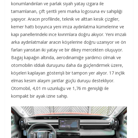
konumlandırılan ve parlak siyah yatay ızgara ile
tamamlanan, çift şeritli yeni marka logosuna ev sahipliği
yapıyor. Aracın profilinde, teknik ve alttan kesik çizgiler,
kemer hattı boyunca yeni imza aydınlatma kümelerine ve
kapı panellerindeki ince kıvrımlara doğru akıyor. Yeni imzalı
arka aydınlatmalar aracın köşelerine doğru uzanıyor ve ön
farları yansıtan iki yatay ve bir dikey mercekten oluşuyor.
Bagaj kapağın altında, aerodinamiğe yardımcı olmak ve
otomobilin iddialı duruşunu daha da güçlendirmek üzere,
köşeleri kaplayan gösterişli bir tampon yer alıyor. 17 inçlik
elmas kesim alaşım jantlar güçlü duruşu destekliyor.
Otomobil, 4,01 m uzunluğu ve 1,76 m genişliği ile
kompakt bir ayak izine sahip.