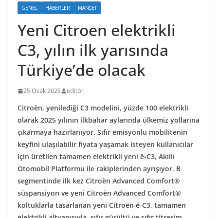
GENEL
HABERLER
MANŞET
Yeni Citroen elektrikli
C3, yılın ilk yarısında
Türkiye’de olacak
25 Ocak 2025
editör
Citroën, yenilediği C3 modelini, yüzde 100 elektrikli
olarak 2025 yılının ilkbahar aylarında ülkemiz yollarına
çıkarmaya hazırlanıyor. Sıfır emisyonlu mobilitenin
keyfini ulaşılabilir fiyata yaşamak isteyen kullanıcılar
için üretilen tamamen elektrikli yeni ë-C3, Akıllı
Otomobil Platformu ile rakiplerinden ayrışıyor. B
segmentinde ilk kez Citroën Advanced Comfort®
süspansiyon ve yeni Citroën Advanced Comfort®
koltuklarla tasarlanan yeni Citroën ë-C3, tamamen
elektrikli altyapısıyla, sıfır gürültü ve sıfır titreşim