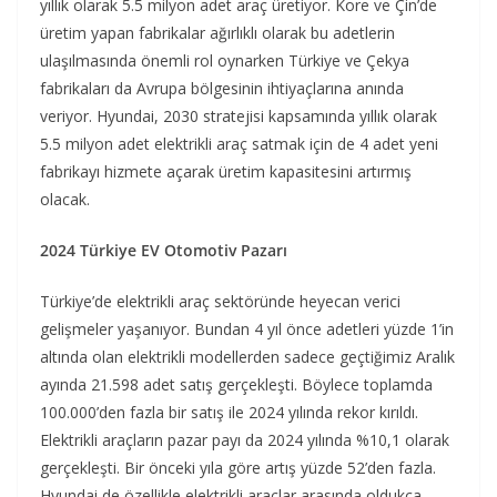
yıllık olarak 5.5 milyon adet araç üretiyor. Kore ve Çin’de
üretim yapan fabrikalar ağırlıklı olarak bu adetlerin
ulaşılmasında önemli rol oynarken Türkiye ve Çekya
fabrikaları da Avrupa bölgesinin ihtiyaçlarına anında
veriyor. Hyundai, 2030 stratejisi kapsamında yıllık olarak
5.5 milyon adet elektrikli araç satmak için de 4 adet yeni
fabrikayı hizmete açarak üretim kapasitesini artırmış
olacak.
2024 Türkiye EV Otomotiv Pazarı
Türkiye’de elektrikli araç sektöründe heyecan verici
gelişmeler yaşanıyor. Bundan 4 yıl önce adetleri yüzde 1’in
altında olan elektrikli modellerden sadece geçtiğimiz Aralık
ayında 21.598 adet satış gerçekleşti. Böylece toplamda
100.000’den fazla bir satış ile 2024 yılında rekor kırıldı.
Elektrikli araçların pazar payı da 2024 yılında %10,1 olarak
gerçekleşti. Bir önceki yıla göre artış yüzde 52’den fazla.
Hyundai de özellikle elektrikli araçlar arasında oldukça