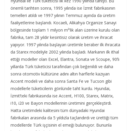
Hyundai ile Türk tüketicisi ilk kez 1990 yılında tanıştı. Bu
önemli tarihten sonra, 1995 yılında ise İzmit fabrikasının
temelleri atıldı ve 1997 yılının Temmuz ayında da üretim
faaliyetlerine başlandı. Kocaeli, Alikahya Organize Sanayi
bölgesinde toplam 1 milyon m²’lik alan üzerine kurulu olan
fabrika, tam 28 yıldır kesintisiz olarak üretim ve ihracat
yapıyor. 1997 yılında başlayan üretimle beraber ilk ihracata
da Starex modeliyle 2002 yılında başladı. Markanın ilk ithal
ettiği modeller olan Excel, Elantra, Sonata ve Scoupe, 90’lı
yıllarda Türk tüketicisi tarafından çok beğenildi ve daha
sonra otomotiv kültürüne adını altın harflerle kazıyan
Accent modeli ve daha sonra Santa Fe ve Tucson gibi
modellerle tüketicilerin gönlünde taht kurdu. Hyundai,
İzmit’teki fabrikasında ise Accent, H100, Starex, Matrix,
i10, i20 ve Bayon modellerinin üretimini gerçekleştirdi.
Hatta üretimdeki kalitesini tüm dünyadaki Hyundai
fabrikaları arasında da 5 yıldızla taçlandırdı ve ürettiği tüm
modellerde Türk işçisinin el emeği bulunuyor. Bununla