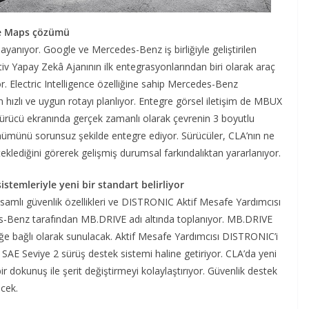
gle Maps çözümü
anıyor. Google ve Mercedes-Benz iş birliğiyle geliştirilen
Yapay Zekâ Ajanının ilk entegrasyonlarından biri olarak araç
. Electric Intelligence özelliğine sahip Mercedes-Benz
n hızlı ve uygun rotayı planlıyor. Entegre görsel iletişim de MBUX
Sürücü ekranında gerçek zamanlı olarak çevrenin 3 boyutlu
ünümünü sorunsuz şekilde entegre ediyor. Sürücüler, CLA’nın ne
eklediğini görerek gelişmiş durumsal farkındalıktan yararlanıyor.
istemleriyle yeni bir standart belirliyor
samlı güvenlik özellikleri ve DISTRONIC Aktif Mesafe Yardımcısı
es-Benz tarafından MB.DRIVE adı altında toplanıyor. MB.DRIVE
ğe bağlı olarak sunulacak. Aktif Mesafe Yardımcısı DISTRONIC’i
 SAE Seviye 2 sürüş destek sistemi haline getiriyor. CLA’da yeni
ir dokunuş ile şerit değiştirmeyi kolaylaştırıyor. Güvenlik destek
cek.