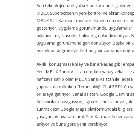
Son teknoloji ürünü yüksek performanslı çipler ve 
MBUX Superscreen’in yeni kontrol ve ekran konsepti 
MBUX Sıfır Katman, merkezi ekranda en önemli bilgil
gösteriyor. Uygulama görünümünde, uygulamalar artık
adlandırılmış klasörler halinde gruplandırılabiliyor
uygulama görünümüne geri dönülüyor. Başka bir kayd
ana ekran düğmesiyle herhangi bir zamanda doğruda
Akıllı, konuşması kolay ve bir arkadaş gibi emp
Yeni MBUX Sanal Asistan üretken yapay zekâsı ile ar
hafızaya sahip olan MBUX Sanal Asistan ile, adeta bi
yapmak da mümkün. Temel aldığı ChatGPT4o’ın yanı 
bir araya getiriyor. Sanal asistan, Google Gemini sa
Kullanıcılara navigasyon, ilgi çekici noktalar ve çok da
sunmak için Google Maps platformundaki bilgilere 
yaşayan bir avatar olarak Sıfır Katman’da her zaman
anlıyor ve buna göre yanıt verebiliyor.