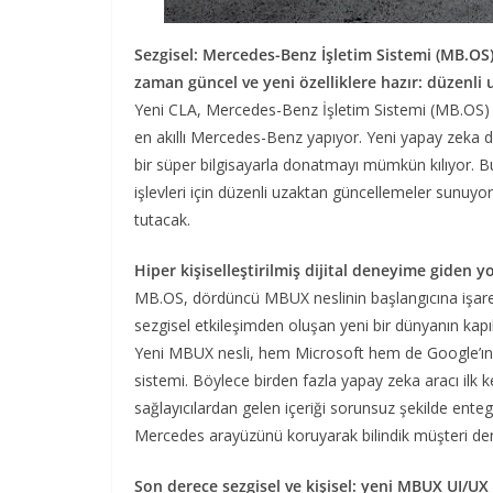
Sezgisel: Mercedes-Benz İşletim Sistemi (MB.OS
zaman güncel ve yeni özelliklere hazır: düzenli
Yeni CLA, Mercedes-Benz İşletim Sistemi (MB.OS) ü
en akıllı Mercedes-Benz yapıyor. Yeni yapay zeka d
bir süper bilgisayarla donatmayı mümkün kılıyor. B
işlevleri için düzenli uzaktan güncellemeler sunuyo
tutacak.
Hiper kişiselleştirilmiş dijital deneyime giden
MB.OS, dördüncü MBUX neslinin başlangıcına işaret e
sezgisel etkileşimden oluşan yeni bir dünyanın kapıl
Yeni MBUX nesli, hem Microsoft hem de Google’ın ya
sistemi. Böylece birden fazla yapay zeka aracı ilk 
sağlayıcılardan gelen içeriği sorunsuz şekilde en
Mercedes arayüzünü koruyarak bilindik müşteri d
Son derece sezgisel ve kişisel: yeni MBUX UI/UX