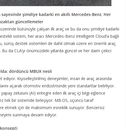
) sayesinde şimdiye kadarki en akıllı Mercedes-Benz
.
Her
 uzaktan güncellemeler
zerinde bütünüyle çalışan ilk araç ve bu da onu şimdiye kadarki
estekli sistem, her aracı Mercedes-Benz Intelligent Cloud’a bağlı
u, sürüş destek sistemleri de dahil olmak üzere en önemli araç
r. Bu da CLA’yı önümüzdeki yıllarda güncel ve her daim çekici
 yolda: dördüncü MBUX nesli
diyor. Kişiselleştirilmiş deneyimler, insan ile araç arasında
arını açarak otomotiv endüstrisinde yeni standartlar belirliyor.
pay zekasını (AI) entegre eden ilk araç içi bilgi-eğlence
kez tek bir sistemde birleşiyor. MB.OS, üçüncü taraf
tegre etmek için de maksimum esneklik sunuyor. Benzersiz
eneyimi sunmaya devam ediyor.
 konsepti