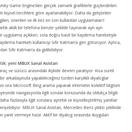
Unity Game Engine’den gerçek zamanlı grafiklerle güçlendirilen
kişisel tercihlere göre ayarlanabiliyor. Daha da geliştirilen
eri, önerileri ve ilk kez en son kullanılan uygulamaları1
 akıllı bir telefona benzer şekilde taşınarak ayrı ayrı
. Bir uygulama açıkken, sola doğru basit bir kaydırma hareketiyle
ırma hareketi kullanıcıyı Sıfır Katman’a geri götürüyor. Ayrıca,
n Sıfır Katman’a da gidilebiliyor.
atik: yeni MBUX Sanal Asistan
aç ve sürücü arasındaki ilişkide devrim yaratıyor. Kısa süreli
r arkadaşınızla yapabileceğiniz türden karşılıklı diyaloglar
sıra Microsoft Bing arama yaparak internetin kolektif bilgisini
yesinde navigasyonla ilgili sorular konusunda da oldukça bilgili.
ha fazlasıyla ilgili sorulara ayrıntılı ve kişiselleştirilmiş yanıtlar
erişebiliyor. MBUX Sanal Asistan, Mercedes-Benz yıldızı şeklinde
 yanıt vermeye hazır. Aktif bir diyalog sırasında duyguları