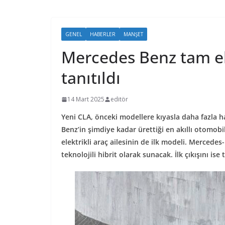
GENEL
HABERLER
MANŞET
Mercedes Benz tam el
tanıtıldı
14 Mart 2025
editör
Yeni CLA, önceki modellere kıyasla daha fazla ha
Benz’in şimdiye kadar ürettiği en akıllı otomob
elektrikli araç ailesinin de ilk modeli. Mercede
teknolojili hibrit olarak sunacak. İlk çıkışını is