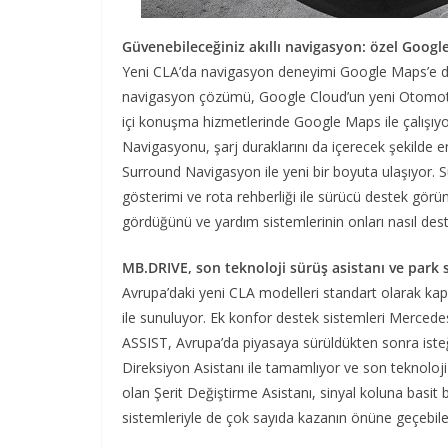
Güvenebileceğiniz akıllı navigasyon: özel Goo
Yeni CLA’da navigasyon deneyimi Google Maps’e day
navigasyon çözümü, Google Cloud’un yeni Otomotiv 
içi konuşma hizmetlerinde Google Maps ile çalışıyor
Navigasyonu, şarj duraklarını da içerecek şekilde e
Surround Navigasyon ile yeni bir boyuta ulaşıyor. 
gösterimi ve rota rehberliği ile sürücü destek gör
gördüğünü ve yardım sistemlerinin onları nasıl dest
MB.DRIVE, son teknoloji sürüş asistanı ve park s
Avrupa’daki yeni CLA modelleri standart olarak kap
ile sunuluyor. Ek konfor destek sistemleri Merced
ASSIST, Avrupa’da piyasaya sürüldükten sonra iste
Direksiyon Asistanı ile tamamlıyor ve son teknoloji
olan Şerit Değiştirme Asistanı, sinyal koluna basit b
sistemleriyle de çok sayıda kazanın önüne geçebile