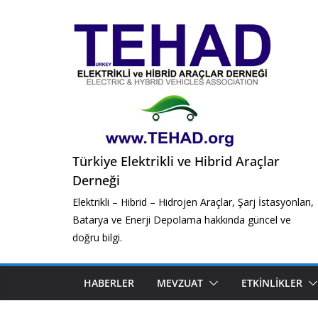
Skip
to
content
Türkiye Elektrikli ve Hibrid Araçlar
Derneği
Elektrikli – Hibrid – Hidrojen Araçlar, Şarj İstasyonları,
Batarya ve Enerji Depolama hakkında güncel ve
doğru bilgi.
HABERLER
MEVZUAT
ETKINLIKLER