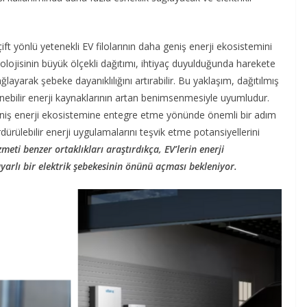
ift yönlü yetenekli EV filolarının daha geniş enerji ekosistemini
nolojisinin büyük ölçekli dağıtımı, ihtiyaç duyulduğunda harekete
ayarak şebeke dayanıklılığını artırabilir. Bu yaklaşım, dağıtılmış
enebilir enerji kaynaklarının artan benimsenmesiyle uyumludur.
geniş enerji ekosistemine entegre etme yönünde önemli bir adım
rdürülebilir enerji uygulamalarını teşvik etme potansiyellerini
eti benzer ortaklıkları araştırdıkça, EV’lerin enerji
arlı bir elektrik şebekesinin önünü açması bekleniyor.