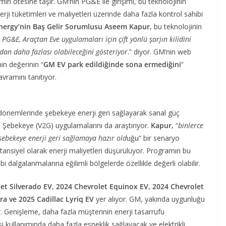
mın ötesine taşır. GM’nin PG&E ile girişimi, bu teknolojinin
erji tüketimleri ve maliyetleri üzerinde daha fazla kontrol sahibi
ergy’nin Baş Gelir Sorumlusu Aseem Kapur,
bu teknolojinin
PG&E, Araçtan Eve uygulamaları için çift yönlü şarjın kilidini
ndan daha fazlası olabileceğini gösteriyor
.” diyor. GM’nin web
in değerinin “
GM EV park edildiğinde sona ermediğini
”
avramını tanıtıyor.
p dönemlerinde şebekeye enerji geri sağlayarak sanal güç
an Şebekeye (V2G) uygulamalarını da araştırıyor.
Kapur,
“
binlerce
 şebekeye enerji geri sağlamaya hazır old
uğu” bir senaryo
otansiyel olarak enerji maliyetleri düşürülüyor. Programın bu
i dalgalanmalarına eğilimli bölgelerde özellikle değerli olabilir.
et Silverado EV, 2024 Chevrolet Equinox EV, 2024 Chevrolet
ra ve 2025 Cadillac Lyriq EV
yer alıyor. GM, yakında uygunluğu
r. Genişleme, daha fazla müşterinin enerji tasarrufu
i kullanımında daha fazla esneklik sağlayacak ve elektrikli