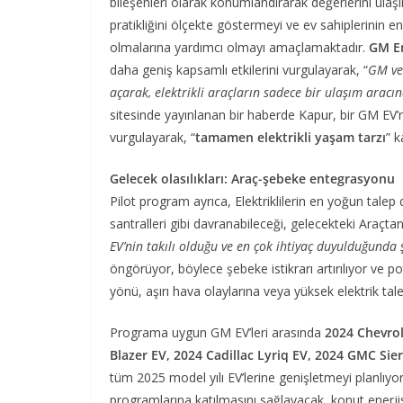
bileşenleri olarak konumlandırarak değerlerini ulaşı
pratikliğini ölçekte göstermeyi ve ev sahiplerinin en
olmalarına yardımcı olmayı amaçlamaktadır.
GM En
daha geniş kapsamlı etkilerini vurgulayarak, “
GM ve 
açarak, elektrikli araçların sadece bir ulaşım aracı
sitesinde yayınlanan bir haberde Kapur, bir GM EV’n
vurgulayarak, “
tamamen elektrikli yaşam tarzı
” k
Gelecek olasılıkları: Araç-şebeke entegrasyonu
Pilot program ayrıca, Elektriklilerin en yoğun tale
santralleri gibi davranabileceği, gelecekteki Araçt
EV’nin takılı olduğu ve en çok ihtiyaç duyulduğunda
öngörüyor, böylece şebeke istikrarı artırılıyor ve p
yönü, aşırı hava olaylarına veya yüksek elektrik taleb
Programa uygun GM EV’leri arasında
2024 Chevrol
Blazer EV, 2024 Cadillac Lyriq EV, 2024 GMC Sier
tüm 2025 model yılı EV’lerine genişletmeyi planlıyo
programlarına katılmasını sağlayacak, konut enerjis