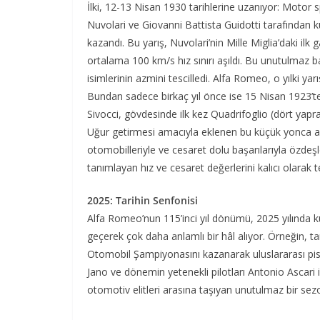
İlki, 12-13 Nisan 1930 tarihlerine uzanıyor: Motor s
Nuvolari ve Giovanni Battista Guidotti tarafından 
kazandı. Bu yarış, Nuvolari’nin Mille Miglia’daki ilk
ortalama 100 km/s hız sınırı aşıldı. Bu unutulmaz
isimlerinin azmini tescilledi. Alfa Romeo, o yılki ya
Bundan sadece birkaç yıl önce ise 15 Nisan 1923’te
Sivocci, gövdesinde ilk kez Quadrifoglio (dört yapr
Uğur getirmesi amacıyla eklenen bu küçük yonca 
otomobilleriyle ve cesaret dolu başarılarıyla özdeş
tanımlayan hız ve cesaret değerlerini kalıcı olarak 
2025: Tarihin Senfonisi
Alfa Romeo’nun 115’inci yıl dönümü, 2025 yılında ku
geçerek çok daha anlamlı bir hâl alıyor. Örneğin, 
Otomobil Şampiyonasını kazanarak uluslararası pistl
Jano ve dönemin yetenekli pilotları Antonio Ascari i
otomotiv elitleri arasına taşıyan unutulmaz bir sez