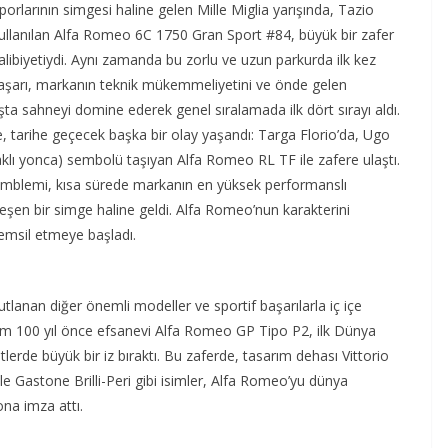
porlarının simgesi haline gelen Mille Miglia yarışında, Tazio
kullanılan Alfa Romeo 6C 1750 Gran Sport #84, büyük bir zafer
 galibiyetiydi. Aynı zamanda bu zorlu ve uzun parkurda ilk kez
 başarı, markanın teknik mükemmeliyetini ve önde gelen
rışta sahneyi domine ederek genel sıralamada ilk dört sırayı aldı.
, tarihe geçecek başka bir olay yaşandı: Targa Florio’da, Ugo
aklı yonca) sembolü taşıyan Alfa Romeo RL TF ile zafere ulaştı.
amblemi, kısa sürede markanın en yüksek performanslı
leşen bir simge haline geldi. Alfa Romeo’nun karakterini
temsil etmeye başladı.
tlanan diğer önemli modeller ve sportif başarılarla iç içe
tam 100 yıl önce efsanevi Alfa Romeo GP Tipo P2, ilk Dünya
erde büyük bir iz bıraktı. Bu zaferde, tasarım dehası Vittorio
le Gastone Brilli-Peri gibi isimler, Alfa Romeo’yu dünya
ona imza attı.