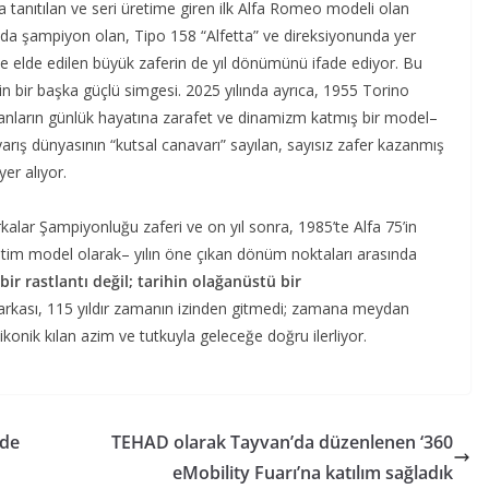
 tanıtılan ve seri üretime giren ilk Alfa Romeo modeli olan
nda şampiyon olan, Tipo 158 “Alfetta” ve direksiyonunda yer
le elde edilen büyük zaferin de yıl dönümünü ifade ediyor. Bu
n bir başka güçlü simgesi. 2025 yılında ayrıca, 1955 Torino
lyanların günlük hayatına zarafet ve dinamizm katmış bir model–
rış dünyasının “kutsal canavarı” sayılan, sayısız zafer kazanmış
er alıyor.
alar Şampiyonluğu zaferi ve on yıl sonra, 1985’te Alfa 75’in
retim model olarak– yılın öne çıkan dönüm noktaları arasında
ir rastlantı değil; tarihin olağanüstü bir
kası, 115 yıldır zamanın izinden gitmedi; zamana meydan
nik kılan azim ve tutkuyla geleceğe doğru ilerliyor.
’de
TEHAD olarak Tayvan’da düzenlenen ‘360
eMobility Fuarı’na katılım sağladık