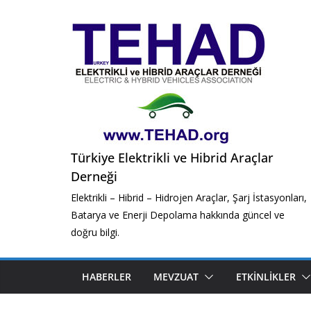
Skip
to
content
Türkiye Elektrikli ve Hibrid Araçlar
Derneği
Elektrikli – Hibrid – Hidrojen Araçlar, Şarj İstasyonları,
Batarya ve Enerji Depolama hakkında güncel ve
doğru bilgi.
HABERLER
MEVZUAT
ETKINLIKLER