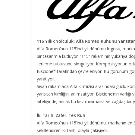
115 Yıllık Yolculuk: Alfa Romeo Ruhunu Yansıta
Alfa Romeo’nun 115’inci yıl dönümü logosu, markan
bir tasarımla kutluyor. “115” rakamının yukarıya doğ
ilerleme tutkusunu simgeliyor. Kompozisyonun odak
Biscione* tarafından çevreleniyor. Bu görünüm görs
yaratıyor.
Siyah rakamlarla Alfa kırmızısı arasındaki güçlü kont
yansıtan kimliğini anımsatıyor. Biscione’nin varlığı 
niteliğinde; ancak bu kez minimalist ve çağdaş bir 
İki Tarihi Zafer, Tek Ruh
Alfa Romeo’nun 115’inci yıl dönümü, markanın en öz
şekillendiren iki tarihi olayla çakışıyor.