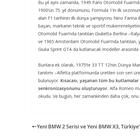
Bu yıl aynı zamanda, 1949 Paris Otomobil Fuarı’nda
1900’ün 75. yıl dönümünü; Formula 1’in ilk sezonu
alan F1 tarihinin ilk dünya şampiyonu Nino Farina i
başarı, markanın teknik ve sportif mükemmeliyetini
Otomobil Fuarı’nda tanıtılan Giulietta Berlina –İta
ve 1965 Amsterdam Otomobil Fuarı’nda tanıtılan, ya
Giulia Sprint GTA da kutlanacak modeller arasında y
Bunlara ek olarak, 1975’te 33 TT 12’nin Dünya Mark
tanıtımı –Alfetta platformunda üretilen son seri ü
bulunuyor.
Kısacası, yaşanan tüm bu kutlamalar b
senkronizasyonunu oluşturuyor.
Alfa Romeo mar
okudu. Ve bugün, her zamankinden daha çok, onu iko
Yeni BMW 2 Serisi ve Yeni BMW X3, Türkiye