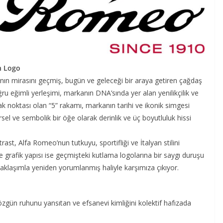
n Logo
ın mirasını geçmiş, bugün ve geleceği bir araya getiren çağdaş
ru eğimli yerleşimi, markanın DNA’sında yer alan yenilikçilik ve
 noktası olan “5” rakamı, markanın tarihi ve ikonik simgesi
el ve sembolik bir öğe olarak derinlik ve üç boyutluluk hissi
rast, Alfa Romeo’nun tutkuyu, sportifliği ve İtalyan stilini
ve grafik yapısı ise geçmişteki kutlama logolarına bir saygı duruşu
yaklaşımla yeniden yorumlanmış haliyle karşımıza çıkıyor.
gün ruhunu yansıtan ve efsanevi kimliğini kolektif hafızada