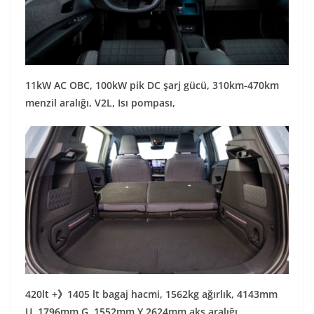
11kW AC OBC, 100kW pik DC şarj gücü, 310km-470km
menzil aralığı, V2L, Isı pompası,
420lt +》1405 lt bagaj hacmi, 1562kg ağırlık, 4143mm
U, 1796mm G, 1552mm Y,2624mm aks aralığı.