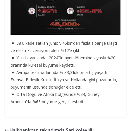
38 ülkede satılan Junior, 45bin’den fazla siparişe ulaştı
ve elektrikli versiyon talebi %17’e çıktı.
Yılın ilk yarısında, 2024’ün aynı dönemine kıyasla %20
oranında küresel büyüme kaydetti.
Avrupa teslimatlarında % 33,3’lük bir artış yaşadı.
Fransa, Birleşik Krallık, İtalya ve Hollanda gibi pazarlarda,
büyümenin üstünde sonuçlar elde etti.
Orta Doğu ve Afrika bölgesinde %34, Güney
Amerika’da %63 büyüme gerçekleştirdi.
Halkbank’tan tek adımda Şarj kolaylığı