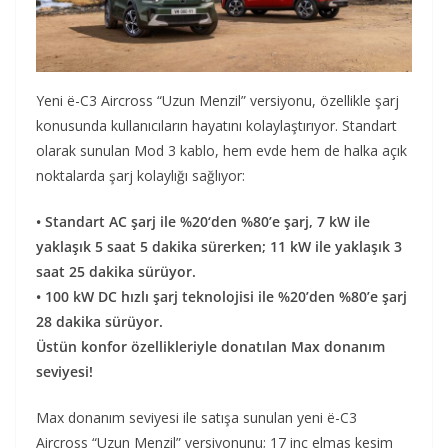
Yeni ë-C3 Aircross “Uzun Menzil” versiyonu, özellikle şarj
konusunda kullanıcıların hayatını kolaylaştırıyor. Standart
olarak sunulan Mod 3 kablo, hem evde hem de halka açık
noktalarda şarj kolaylığı sağlıyor:
• Standart AC şarj ile %20‘den %80’e şarj, 7 kW ile
yaklaşık 5 saat 5 dakika sürerken; 11 kW ile yaklaşık 3
saat 25 dakika sürüyor.
• 100 kW DC hızlı şarj teknolojisi ile %20’den %80’e şarj
28 dakika sürüyor.
Üstün konfor özellikleriyle donatılan Max donanım
seviyesi!
Max donanım seviyesi ile satışa sunulan yeni ë-C3
Aircross “Uzun Menzil” versiyonunu; 17 inç elmas kesim