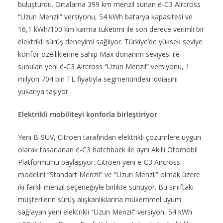
buluşturdu. Ortalama 399 km menzil sunan ë-C3 Aircross
“Uzun Menzil” versiyonu, 54 kWh batarya kapasitesi ve
16,1 kWh/100 km karma tüketimi ile son derece verimli bir
elektrikli sürüş deneyimi sağlıyor. Türkiye’de yüksek seviye
konfor özelliklerine sahip Max donanım seviyesi ile
sunulan yeni ë-C3 Aircross “Uzun Menzil” versiyonu, 1
milyon 704 bin TL fiyatıyla segmentindeki iddiasını
yukarıya taşıyor.
Elektrikli mobiliteyi konforla birleştiriyor
Yeni B-SUV, Citroën tarafından elektrikli çözümlere uygun
olarak tasarlanan ë-C3 hatchback ile aynı Akıllı Otomobil
Platformu’nu paylaşıyor. Citroën yeni ë-C3 Aircross
modelini “Standart Menzil” ve “Uzun Menzil” olmak üzere
iki farklı menzil seçeneğiyle birlikte sunuyor. Bu sınıftaki
müşterilerin sürüş alışkanlıklarına mükemmel uyum
sağlayan yeni elektrikli “Uzun Menzil” versiyon, 54 kWh