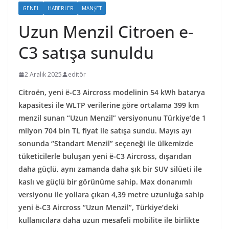
GENEL
HABERLER
MANŞET
Uzun Menzil Citroen e-
C3 satışa sunuldu
2 Aralık 2025
editör
Citroën, yeni ë-C3 Aircross modelinin 54 kWh batarya
kapasitesi ile WLTP verilerine göre ortalama 399 km
menzil sunan “Uzun Menzil” versiyonunu Türkiye’de 1
milyon 704 bin TL fiyat ile satışa sundu. Mayıs ayı
sonunda “Standart Menzil” seçeneği ile ülkemizde
tüketicilerle buluşan yeni ë-C3 Aircross, dışarıdan
daha güçlü, aynı zamanda daha şık bir SUV silüeti ile
kaslı ve güçlü bir görünüme sahip. Max donanımlı
versiyonu ile yollara çıkan 4,39 metre uzunluğa sahip
yeni ë-C3 Aircross “Uzun Menzil”, Türkiye’deki
kullanıcılara daha uzun mesafeli mobilite ile birlikte