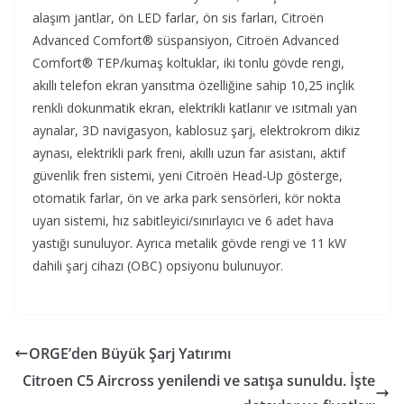
alaşım jantlar, ön LED farlar, ön sis farları, Citroën
Advanced Comfort® süspansiyon, Citroën Advanced
Comfort® TEP/kumaş koltuklar, iki tonlu gövde rengi,
akıllı telefon ekran yansıtma özelliğine sahip 10,25 inçlik
renkli dokunmatik ekran, elektrikli katlanır ve ısıtmalı yan
aynalar, 3D navigasyon, kablosuz şarj, elektrokrom dikiz
aynası, elektrikli park freni, akıllı uzun far asistanı, aktif
güvenlik fren sistemi, yeni Citroën Head-Up gösterge,
otomatik farlar, ön ve arka park sensörleri, kör nokta
uyarı sistemi, hız sabitleyici/sınırlayıcı ve 6 adet hava
yastığı sunuluyor. Ayrıca metalik gövde rengi ve 11 kW
dahili şarj cihazı (OBC) opsiyonu bulunuyor.
ORGE’den Büyük Şarj Yatırımı
Citroen C5 Aircross yenilendi ve satışa sunuldu. İşte