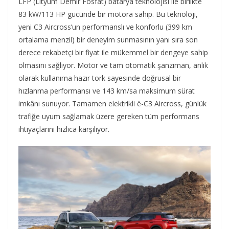
LFP (Lityum Demir Fosfat) batarya teknolojisi ile birlikte
83 kW/113 HP gücünde bir motora sahip. Bu teknoloji,
yeni C3 Aircross’un performanslı ve konforlu (399 km
ortalama menzil) bir deneyim sunmasının yanı sıra son
derece rekabetçi bir fiyat ile mükemmel bir dengeye sahip
olmasını sağlıyor. Motor ve tam otomatik şanzıman, anlık
olarak kullanıma hazır tork sayesinde doğrusal bir
hızlanma performansı ve 143 km/sa maksimum sürat
imkânı sunuyor. Tamamen elektrikli ë-C3 Aircross, günlük
trafiğe uyum sağlamak üzere gereken tüm performans
ihtiyaçlarını hızlıca karşılıyor.