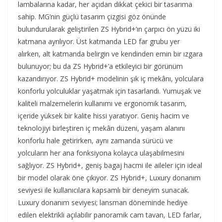
lambalarına kadar, her açıdan dikkat çekici bir tasarıma
sahip. MG’nin güçlü tasarım çizgisi göz önünde
bulundurularak geliştirilen ZS Hybrid+’ın çarpıcı ön yüzü iki
katmana ayrılıyor. Üst katmanda LED far grubu yer
alırken, alt katmanda belirgin ve kendinden emin bir ızgara
bulunuyor; bu da ZS Hybrid+’a etkileyici bir görünüm
kazandırıyor. ZS Hybrid+ modelinin şık iç mekânı, yolculara
konforlu yolculuklar yaşatmak için tasarlandı. Yumuşak ve
kaliteli malzemelerin kullanımı ve ergonomik tasarım,
içeride yüksek bir kalite hissi yaratıyor. Geniş hacim ve
teknolojiyi birleştiren iç mekân düzeni, yaşam alanını
konforlu hale getirirken, aynı zamanda sürücü ve
yolcuların her ana fonksiyona kolayca ulaşabilmesini
sağlıyor. ZS Hybrid+, geniş bagaj hacmi ile aileler için ideal
bir model olarak öne çıkıyor. ZS Hybrid+, Luxury donanım
seviyesi ile kullanıcılara kapsamlı bir deneyim sunacak.
Luxury donanım seviyesi; lansman döneminde hediye
edilen elektrikli açılabilir panoramik cam tavan, LED farlar,