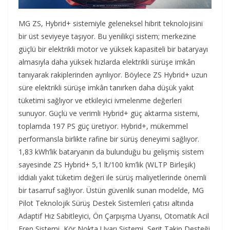
MG ZS, Hybrid+ sistemiyle geleneksel hibrit teknolojisini
bir üst seviyeye taşıyor. Bu yenilikçi sistem; merkezine
güçlü bir elektrikli motor ve yüksek kapasiteli bir bataryayı
almasıyla daha yüksek hızlarda elektrikli sürüşe imkân
tanıyarak rakiplerinden ayrılıyor. Böylece ZS Hybrid+ uzun
süre elektrikli sürüşe imkân tanırken daha düşük yakıt
tüketimi sağlıyor ve etkileyici ivmelenme değerleri
sunuyor. Güçlü ve verimli Hybrid+ güç aktarma sistemi,
toplamda 197 PS güç üretiyor. Hybrid+, mükemmel
performansla birlikte rafine bir sürüş deneyimi sağlıyor.
1,83 kWh’lik bataryanın da bulunduğu bu gelişmiş sistem
sayesinde ZS Hybrid+ 5,1 lt/100 km’lik (WLTP Birleşik)
iddialı yakıt tüketim değeri ile sürüş maliyetlerinde önemli
bir tasarruf sağlıyor. Üstün güvenlik sunan modelde, MG
Pilot Teknolojik Sürüş Destek Sistemleri çatısı altında
Adaptif Hız Sabitleyici, Ön Çarpışma Uyarısı, Otomatik Acil
Fren Sistemi, Kör Nokta Uyarı Sistemi, Şerit Takip Desteği