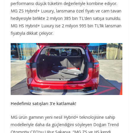
performansı düşük tüketim değerleriyle kombine ediyor.
MG ZS Hybrid+ Luxury, lansmana özel fiyatı ve cam tavan
hediyesiyle birlikte 2 milyon 385 bin TL’den satışa sunuldu.
MG HS Hybrid+ Luxury ise 2 milyon 995 bin TL’lik lansman
fiyatıyla dikkat çekiyor.
Hedefimiz satışları 3’e katlamak!
MG ürün gamının yeni nesil Hybrid+ teknolojisine sahip
modelleriyle daha da güçlendiğini söyleyen Doğan Trend
Otomotiv CEO’su Uğur Sakarya, “MG ZS ve HS kendi