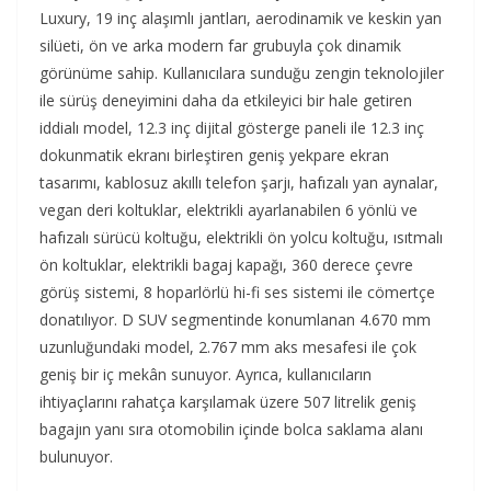
Luxury, 19 inç alaşımlı jantları, aerodinamik ve keskin yan
silüeti, ön ve arka modern far grubuyla çok dinamik
görünüme sahip. Kullanıcılara sunduğu zengin teknolojiler
ile sürüş deneyimini daha da etkileyici bir hale getiren
iddialı model, 12.3 inç dijital gösterge paneli ile 12.3 inç
dokunmatik ekranı birleştiren geniş yekpare ekran
tasarımı, kablosuz akıllı telefon şarjı, hafızalı yan aynalar,
vegan deri koltuklar, elektrikli ayarlanabilen 6 yönlü ve
hafızalı sürücü koltuğu, elektrikli ön yolcu koltuğu, ısıtmalı
ön koltuklar, elektrikli bagaj kapağı, 360 derece çevre
görüş sistemi, 8 hoparlörlü hi-fi ses sistemi ile cömertçe
donatılıyor. D SUV segmentinde konumlanan 4.670 mm
uzunluğundaki model, 2.767 mm aks mesafesi ile çok
geniş bir iç mekân sunuyor. Ayrıca, kullanıcıların
ihtiyaçlarını rahatça karşılamak üzere 507 litrelik geniş
bagajın yanı sıra otomobilin içinde bolca saklama alanı
bulunuyor.