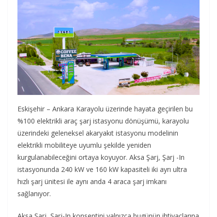
Eskişehir – Ankara Karayolu üzerinde hayata geçirilen bu
%100 elektrikli araç şarj istasyonu dönüşümü, karayolu
üzerindeki geleneksel akaryakıt istasyonu modelinin
elektrikli mobiliteye uyumlu şekilde yeniden
kurgulanabileceğini ortaya koyuyor. Aksa Şarj, Şarj -In
istasyonunda 240 kW ve 160 kW kapasiteli iki ayrı ultra
hızlı şarj ünitesi ile aynı anda 4 araca şarj imkanı
sağlanıyor.
Aksa Şarj, Şarj-In konseptini yalnızca bugünün ihtiyaçlarına