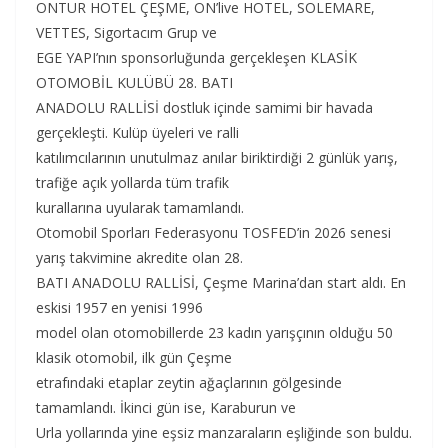
ONTUR HOTEL ÇEŞME, ON’live HOTEL, SOLEMARE,
VETTES, Sigortacım Grup ve
EGE YAPI’nın sponsorluğunda gerçekleşen KLASİK
OTOMOBİL KULÜBÜ 28. BATI
ANADOLU RALLİSİ dostluk içinde samimi bir havada
gerçekleşti. Kulüp üyeleri ve ralli
katılımcılarının unutulmaz anılar biriktirdiği 2 günlük yarış,
trafiğe açık yollarda tüm trafik
kurallarına uyularak tamamlandı.
Otomobil Sporları Federasyonu TOSFED’in 2026 senesi
yarış takvimine akredite olan 28.
BATI ANADOLU RALLİSİ, Çeşme Marina’dan start aldı. En
eskisi 1957 en yenisi 1996
model olan otomobillerde 23 kadın yarışçının olduğu 50
klasik otomobil, ilk gün Çeşme
etrafındaki etaplar zeytin ağaçlarının gölgesinde
tamamlandı. İkinci gün ise, Karaburun ve
Urla yollarında yine eşsiz manzaraların eşliğinde son buldu.