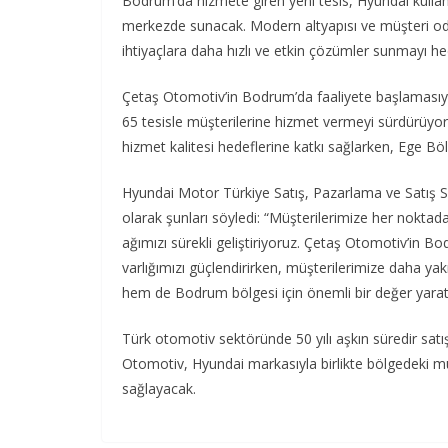
Bodrum’da hizmete giren yeni tesis, Hyundai kullanıc
merkezde sunacak. Modern altyapısı ve müşteri odak
ihtiyaçlara daha hızlı ve etkin çözümler sunmayı hed
Çetaş Otomotiv’in Bodrum’da faaliyete başlamasıyla
65 tesisle müşterilerine hizmet vermeyi sürdürüyor. 
hizmet kalitesi hedeflerine katkı sağlarken, Ege Böl
Hyundai Motor Türkiye Satış, Pazarlama ve Satış Son
olarak şunları söyledi: “Müşterilerimize her noktad
ağımızı sürekli geliştiriyoruz. Çetaş Otomotiv’in Bod
varlığımızı güçlendirirken, müşterilerimize daha 
hem de Bodrum bölgesi için önemli bir değer yarat
Türk otomotiv sektöründe 50 yılı aşkın süredir sat
Otomotiv, Hyundai markasıyla birlikte bölgedeki 
sağlayacak.