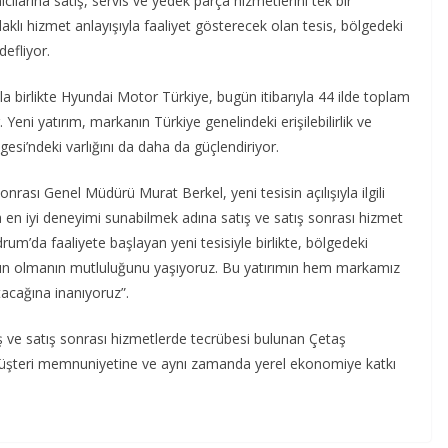
ılarına satış, servis ve yedek parça hizmetlerini tek bir
lı hizmet anlayışıyla faaliyet gösterecek olan tesis, bölgedeki
efliyor.
 birlikte Hyundai Motor Türkiye, bugün itibarıyla 44 ilde toplam
Yeni yatırım, markanın Türkiye genelindeki erişilebilirlik ve
gesi’ndeki varlığını da daha da güçlendiriyor.
rası Genel Müdürü Murat Berkel, yeni tesisin açılışıyla ilgili
a en iyi deneyimi sunabilmek adına satış ve satış sonrası hizmet
rum’da faaliyete başlayan yeni tesisiyle birlikte, bölgedeki
yakın olmanın mutluluğunu yaşıyoruz. Bu yatırımın hem markamız
acağına inanıyoruz”.
ış ve satış sonrası hizmetlerde tecrübesi bulunan Çetaş
müşteri memnuniyetine ve aynı zamanda yerel ekonomiye katkı