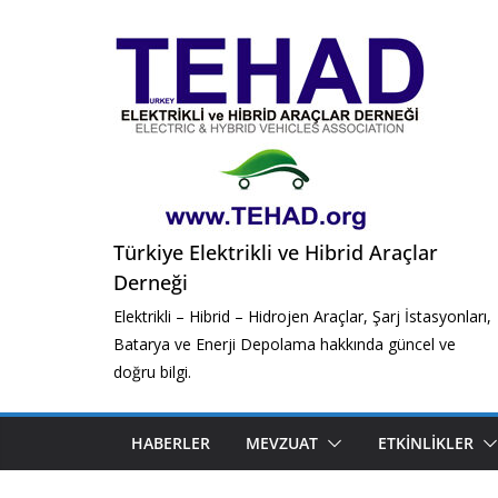
Skip
to
content
Türkiye Elektrikli ve Hibrid Araçlar
Derneği
Elektrikli – Hibrid – Hidrojen Araçlar, Şarj İstasyonları,
Batarya ve Enerji Depolama hakkında güncel ve
doğru bilgi.
HABERLER
MEVZUAT
ETKINLIKLER