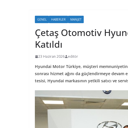
GENEL
HABERLER
MANŞET
Çetaş Otomotiv Hyund
Katıldı
23 Haziran 2026
editör
Hyundai Motor Türkiye, müşteri memnuniyetini a
sonrası hizmet ağını da güçlendirmeye devam 
tesisi, Hyundai markasının yetkili satıcı ve ser