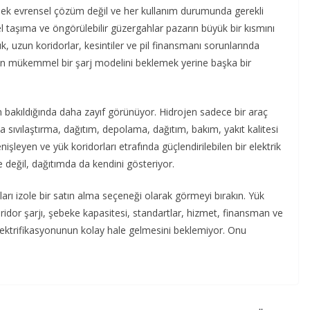
tmek evrensel çözüm değil ve her kullanım durumunda gerekli
l taşıma ve öngörülebilir güzergahlar pazarın büyük bir kısmını
, uzun koridorlar, kesintiler ve pil finansmanı sorunlarında
çin mükemmel bir şarj modelini beklemek yerine başka bir
bakıldığında daha zayıf görünüyor. Hidrojen sadece bir araç
eya sıvılaştırma, dağıtım, depolama, dağıtım, bakım, yakıt kalitesi
nişleyen ve yük koridorları etrafında güçlendirilebilen bir elektrik
 değil, dağıtımda da kendini gösteriyor.
nları izole bir satın alma seçeneği olarak görmeyi bırakın. Yük
oridor şarjı, şebeke kapasitesi, standartlar, hizmet, finansman ve
ektrifikasyonunun kolay hale gelmesini beklemiyor. Onu