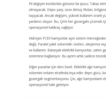
Pil değişim koridorları görünür bir ipucu. Takas e
olmayacak. Depo şarjı, üsse dönüş filoları, bölgese
taşıyacak. Ancak değişim, yüksek kullanım oranlı yük
yardımcı oluyor. Bu, Çin’e her güzergahı çözmek i
operasyonel kaldıraç sağlıyor.
Hidrojen FCEV kamyonlar aynı sistem merceğinden 
değil, Paralel yakıt sistemidir: üretim, sıkıştırma v
ve kullanım. Bataryalı elektrikli kamyonlar, zaten ge
sistemine bağlanıyor. Bu ayrım artık sadece teoride
Diğer pazarlar için ders basit. Elektrikli ağır kamyo
sistemini onların etrafında inşa edin: depo gücü, k
güzergah segmentasyonu. Çin, ağır kamyonların el
operasyonel hale getiriyor.