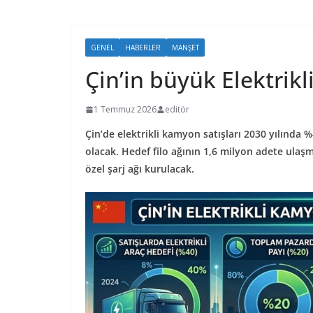
GENEL
HABERLER
MANŞET
Çin’in büyük Elektrikl
1 Temmuz 2026
editör
Çin’de elektrikli kamyon satışları 2030 yılında
olacak. Hedef filo ağının 1,6 milyon adete ulaş
özel şarj ağı kurulacak.