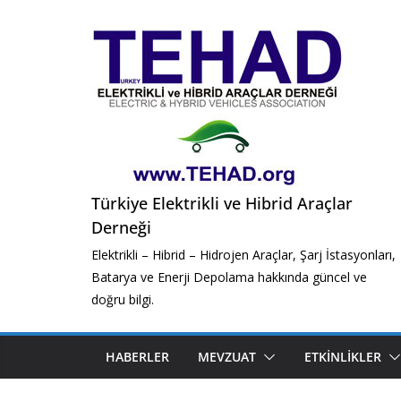
Skip
to
content
Türkiye Elektrikli ve Hibrid Araçlar
Derneği
Elektrikli – Hibrid – Hidrojen Araçlar, Şarj İstasyonları,
Batarya ve Enerji Depolama hakkında güncel ve
doğru bilgi.
HABERLER
MEVZUAT
ETKINLIKLER