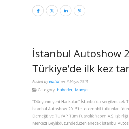
İstanbul Autoshow 2
Türkiye’de ilk kez tan
editör
Posted by
on 6 Mayıs 2015
Category:
Haberler
,
Manşet
“Dünyanın yeni Harikaları” İstanbul’da sergilenece
İstanbul Autoshow 2015’te, otomobil tutkunları “düny
Derneği) ve TÜYAP Tüm Fuarcılık Yapım A.Ş. işbirliği
Merkezi Beylikdüzü’ndedüzenlenecek İstanbul Autosho