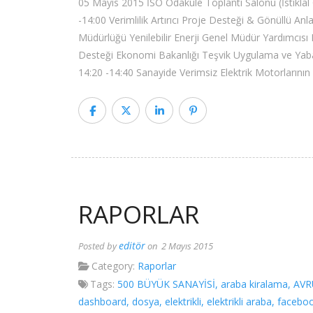
05 Mayıs 2015 İSO Odakule Toplantı Salonu (İstiklal
-14:00 Verimlilik Artırıcı Proje Desteği & Gönüllü Anl
Müdürlüğü Yenilebilir Enerji Genel Müdür Yardımcısı 
Desteği Ekonomi Bakanlığı Teşvik Uygulama ve Yab
14:20 -14:40 Sanayide Verimsiz Elektrik Motorların
RAPORLAR
editör
Posted by
on 2 Mayıs 2015
Category:
Raporlar
Tags:
500 BÜYÜK SANAYİSİ
,
araba kiralama
,
AVR
dashboard
,
dosya
,
elektrikli
,
elektrikli araba
,
facebo