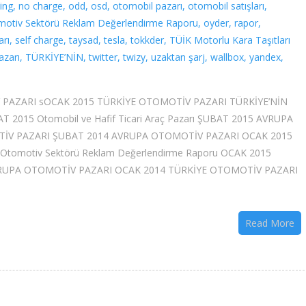
ing
,
no charge
,
odd
,
osd
,
otomobil pazarı
,
otomobil satışları
,
otiv Sektörü Reklam Değerlendirme Raporu
,
oyder
,
rapor
,
arı
,
self charge
,
taysad
,
tesla
,
tokkder
,
TÜİK Motorlu Kara Taşıtları
azarı
,
TÜRKİYE’NİN
,
twitter
,
twizy
,
uzaktan şarj
,
wallbox
,
yandex
,
PAZARI sOCAK 2015 TÜRKİYE OTOMOTİV PAZARI TÜRKİYE’NİN
2015 Otomobil ve Hafif Ticari Araç Pazarı ŞUBAT 2015 AVRUPA
İV PAZARI ŞUBAT 2014 AVRUPA OTOMOTİV PAZARI OCAK 2015
015 Otomotiv Sektörü Reklam Değerlendirme Raporu OCAK 2015
15 AVRUPA OTOMOTİV PAZARI OCAK 2014 TÜRKİYE OTOMOTİV PAZARI
Read More