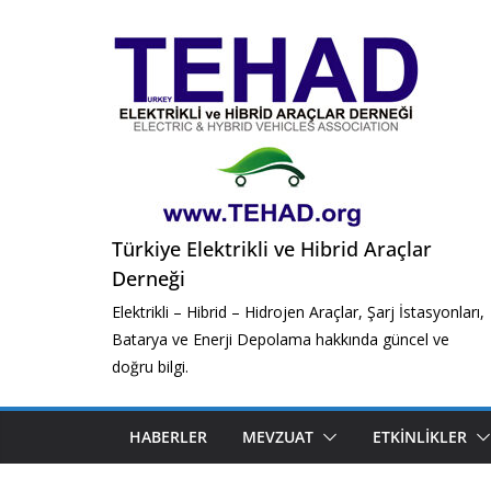
Skip
to
content
Türkiye Elektrikli ve Hibrid Araçlar
Derneği
Elektrikli – Hibrid – Hidrojen Araçlar, Şarj İstasyonları,
Batarya ve Enerji Depolama hakkında güncel ve
doğru bilgi.
HABERLER
MEVZUAT
ETKINLIKLER