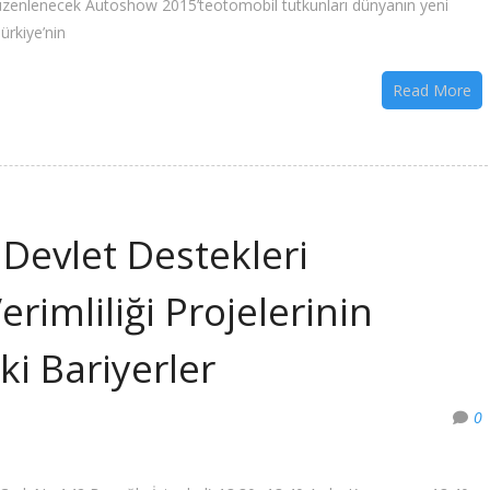
üzenlenecek Autoshow 2015’teotomobil tutkunları dünyanın yeni
ürkiye’nin
Read More
Devlet Destekleri
rimliliği Projelerinin
i Bariyerler
0