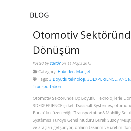
BLOG
Otomotiv Sektöründe
Dönüşüm
editör
Posted by
on 11 Mayıs 2015
Category:
Haberler
,
Manşet
Tags:
3 Boyutlu teknoloji
,
3DEXPERIENCE
,
Ar-Ge
Transportation
Otomotiv Sektöründe Üç Boyutlu Teknolojilerle Dönü
3DEXPERIENCE şirketi Dassault Systèmes, otomotiv v
Bursa’da düzenlediği “Transportation&Mobility Solutio
Systèmes Türkiye Genel Müdürü Burak Süsoy ‘‘Müşte
ve araçları geliştiriyor, onların tasarım ve üretim d