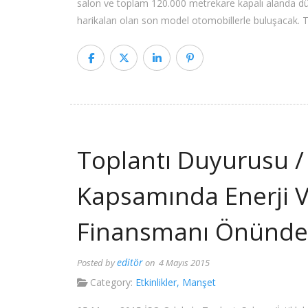
salon ve toplam 120.000 metrekare kapalı alanda d
harikaları olan son model otomobillerle buluşacak. T
Toplantı Duyurusu / 
Kapsamında Enerji Ve
Finansmanı Önündek
editör
Posted by
on 4 Mayıs 2015
Category:
Etkinlikler
,
Manşet