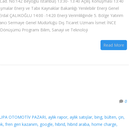
 Cad. No:142 Beyoğlu İstanbul) 13:30- 13:40 Açılış Konuşması 13:40
aşmalar Enerji ve Tabii Kaynaklar Bakanlığı Yenilebilir Enerji Genel
Erdal ÇALIKOĞLU 14:00 -14:20 Enerji Verimliliğinde 5. Bölge Yatırım
ancı Sermaye Genel Müdürlüğü Dış Ticaret Uzmanı İsmet İNCE
ın Dönüşümü Programı Bilim, Sanayi ve Teknoloji
Read More
0
UPA OTOMOTİV PAZARI
,
aylık rapor
,
aylık satışlar
,
bing
,
bülten
,
çin
,
ok
,
fren geri kazanım
,
google
,
hibrid
,
hibrid araba
,
home charge
,