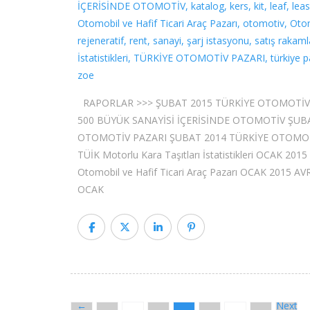
İÇERİSİNDE OTOMOTİV
,
katalog
,
kers
,
kit
,
leaf
,
leas
Otomobil ve Hafif Ticari Araç Pazarı
,
otomotiv
,
Otom
rejeneratif
,
rent
,
sanayi
,
şarj istasyonu
,
satış rakaml
İstatistikleri
,
TÜRKİYE OTOMOTİV PAZARI
,
türkiye p
zoe
RAPORLAR >>> ŞUBAT 2015 TÜRKİYE OTOMOTİV 
500 BÜYÜK SANAYİSİ İÇERİSİNDE OTOMOTİV ŞUBAT 
OTOMOTİV PAZARI ŞUBAT 2014 TÜRKİYE OTOMOT
TÜİK Motorlu Kara Taşıtları İstatistikleri OCAK 2
Otomobil ve Hafif Ticari Araç Pazarı OCAK 20
OCAK
←
Next